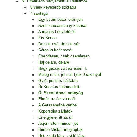
9. Emelkedő nagyambitusú dallamok
6 vagy kevesebb szótagú
7 szótagú
Egy szem búza teremjen
Szomszédasszony kakasa
A magas hegytetőről
Kis Bence
De sok eső, de sok sár
Sárga kukoricaszár
Csendesen, csak csendesen
Haj deláré, deláré
Nagy gazda volt az apám I.
Meleg málé, jól sült tyúk; Gazanyél
Gyiót pendíts hárfákra
Úr Krisztus feltámadott
Ó, Szent Anna, aranyág
Elmúlt az óesztendő
A Getszemáné kertbe'
Koporsóba zárjatok
Erre gyere, itt az út
Adjon Isten minden jót
Bimbó Miskát megfogták
Hej, zsidó lány, zsidó lány