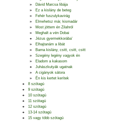
Dávid Marcsa libája
Ez a kislány de beteg
Fehér fuszulykavirág
Elmehetsz már, kismadár
Most jöttem én Zilahról
Meghalt a vén Dobai
Jézus gyermekkorába'
Elhajtanám a libát
Barna kislány, csitt, csitt, csitt
Szegény legény vagyok én
Eladom a kakasom
Juhászkutyák ugatnak
A cigányok sátora
Én kis kertet kerítek
8 szótagú
9 szótagú
10 szótagú
11 szótagú
12 szótagú
13-14 szótagú
15 vagy több szótagú