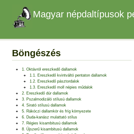
Magyar népdaltípusok p
Böngészés
1. Oktávról ereszkedő dallamok
1.1. Ereszkedő kvintváltó pentaton dallamok
1.2. Ereszkedő pásztordalok
1.3. Ereszkedő moll népies műdalok
2. Ereszkedő dúr dallamok
3. Pszalmodizáló stílusú dallamok
4. Sirató stílusú dallamok
5. Rákóczi dallamkör és fríg környezete
6. Duda-kanász mulattató stílus
7. Régies kisambitusú dallamok
8. Újszerű kisambitusú dallamok