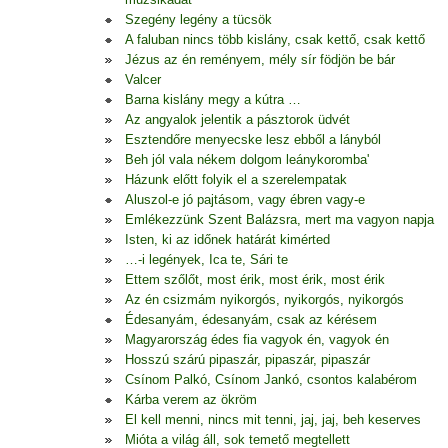
Szegény legény a tücsök
A faluban nincs több kislány, csak kettő, csak kettő
Jézus az én reményem, mély sír födjön be bár
Valcer
Barna kislány megy a kútra …
Az angyalok jelentik a pásztorok üdvét
Esztendőre menyecske lesz ebből a lányból
Beh jól vala nékem dolgom leánykoromba'
Házunk előtt folyik el a szerelempatak
Aluszol-e jó pajtásom, vagy ébren vagy-e
Emlékezzünk Szent Balázsra, mert ma vagyon napja
Isten, ki az időnek határát kimérted
…-i legények, Ica te, Sári te
Ettem szőlőt, most érik, most érik, most érik
Az én csizmám nyikorgós, nyikorgós, nyikorgós
Édesanyám, édesanyám, csak az kérésem
Magyarország édes fia vagyok én, vagyok én
Hosszú szárú pipaszár, pipaszár, pipaszár
Csínom Palkó, Csínom Jankó, csontos kalabérom
Kárba verem az ökröm
El kell menni, nincs mit tenni, jaj, jaj, beh keserves
Mióta a világ áll, sok temető megtellett