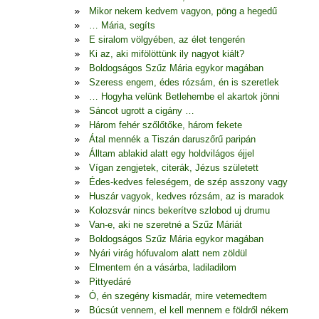
Mikor nekem kedvem vagyon, pöng a hegedű
… Mária, segíts
E siralom völgyében, az élet tengerén
Ki az, aki mifölöttünk ily nagyot kiált?
Boldogságos Szűz Mária egykor magában
Szeress engem, édes rózsám, én is szeretlek
… Hogyha velünk Betlehembe el akartok jönni
Sáncot ugrott a cigány …
Három fehér szőlőtőke, három fekete
Átal mennék a Tiszán daruszőrű paripán
Álltam ablakid alatt egy holdvilágos éjjel
Vígan zengjetek, citerák, Jézus született
Édes-kedves feleségem, de szép asszony vagy
Huszár vagyok, kedves rózsám, az is maradok
Kolozsvár nincs bekerítve szlobod uj drumu
Van-e, aki ne szeretné a Szűz Máriát
Boldogságos Szűz Mária egykor magában
Nyári virág hófuvalom alatt nem zöldül
Elmentem én a vásárba, ladiladilom
Pittyedáré
Ó, én szegény kismadár, mire vetemedtem
Búcsút vennem, el kell mennem e földről nékem