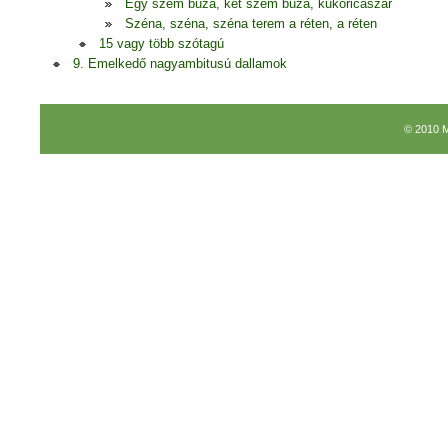
Egy szem búza, két szem búza, kukoricaszár
Széna, széna, széna terem a réten, a réten
15 vagy több szótagú
9. Emelkedő nagyambitusú dallamok
© 2010 M