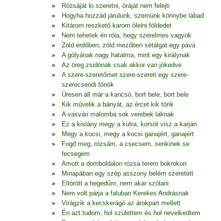
Rózsáját ki szeretni, óráját nem felejti
Hogyha hozzád járulunk, szemünk könnybe lábad
Kitárom reszkető karom ölelni földedet
Nem tehetek én róla, hogy szerelmes vagyok
Zöld erdőben, zöld mezőben sétálgat egy páva
A gólyának nagy hatalma, mint egy királynak
Az öreg zsidónak csak akkor van jókedve
A szere-szeretőmet szere-szereti egy szere-
szerecsendi főnök
Üresen áll már a kancsó, bort bele, bort bele
Kik művelik a bányát, az ércet kik törik
A vasvári malomba sok verebek laknak
Ez a kislány megy a kútra, korsót visz a karján
Megy a kocsi, megy a kocsi ganajért, ganajért
Fogd meg, rózsám, a csecsem, senkinek se
fecsegem
Amott a domboldalon rózsa terem bokrokon
Minapában egy szép asszony belém szeretett
Eltörött a hegedűm, nem akar szólani
Nem volt párja a faluban Kerekes Andrásnak
Virágzik a kecskerágó az árokpart mellett
Én azt tudom, hol születtem és hol nevelkedtem