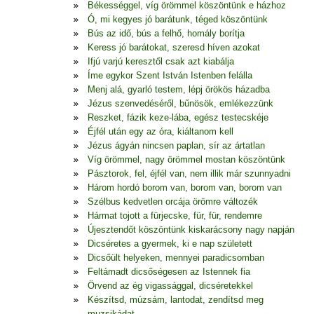
Békességgel, víg örömmel köszöntünk e házhoz
Ó, mi kegyes jó barátunk, téged köszöntünk
Bús az idő, bús a felhő, homály borítja
Keress jó barátokat, szeresd híven azokat
Ifjú varjú keresztől csak azt kiabálja
Íme egykor Szent István Istenben felálla
Menj alá, gyarló testem, lépj örökös házadba
Jézus szenvedéséről, bűnösök, emlékezzünk
Reszket, fázik keze-lába, egész testecskéje
Éjfél után egy az óra, kiáltanom kell
Jézus ágyán nincsen paplan, sír az ártatlan
Víg örömmel, nagy örömmel mostan köszöntünk
Pásztorok, fel, éjfél van, nem illik már szunnyadni
Három hordó borom van, borom van, borom van
Szélbus kedvetlen orcája örömre változék
Hármat tojott a fürjecske, für, für, rendemre
Újesztendőt köszöntünk kiskarácsony nagy napján
Dicséretes a gyermek, ki e nap született
Dicsőült helyeken, mennyei paradicsomban
Feltámadt dicsőségesen az Istennek fia
Örvend az ég vigassággal, dicséretekkel
Készítsd, múzsám, lantodat, zendítsd meg
muzsikádat