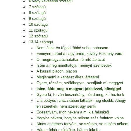
6 vagy kevesebb szótagú
7 szótagú
8 szótagú
9 szótagú
10 szótagú
11 szótagú
12 szótagú
13-14 szótagú
Nem látlak én téged többé soha, sohasem
Fennyen tartod a nagy orrod, kevély Pozsony vára
Ó, megmagyarázhatatlan rémítő ábrázat
Isten a megmondhatója, mennyit szenvedek
A kassai piacon, piacon
Megismerni a kanászt ékes járásáról
Gyere, rózsám, szőlőhegyre, szedjünk mi meggyet
Isten, áldd meg a magyart jókedvvel, bőséggel
Gyere ki, te vén boszorkány, nézd meg, kit hoztunk
Lila pöttyös ruhácskában láttalak meg elsőbb; Ahogy
én szeretlek, nem szeret úgy senki
Édesanyám, írjon nékem a mi kis falunkról
Hogyha nékem, hogyha nékem száz forintom volna
Nincs cserepes tanyám, se szűröm, se subám nékem
Három fehér szőlőtőke, három fekete