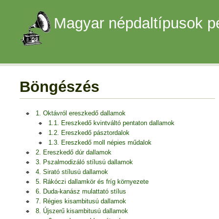
Magyar népdaltípusok p
Böngészés
1. Oktávról ereszkedő dallamok
1.1. Ereszkedő kvintváltó pentaton dallamok
1.2. Ereszkedő pásztordalok
1.3. Ereszkedő moll népies műdalok
2. Ereszkedő dúr dallamok
3. Pszalmodizáló stílusú dallamok
4. Sirató stílusú dallamok
5. Rákóczi dallamkör és fríg környezete
6. Duda-kanász mulattató stílus
7. Régies kisambitusú dallamok
8. Újszerű kisambitusú dallamok