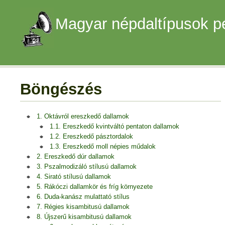
Magyar népdaltípusok p
Böngészés
1. Oktávról ereszkedő dallamok
1.1. Ereszkedő kvintváltó pentaton dallamok
1.2. Ereszkedő pásztordalok
1.3. Ereszkedő moll népies műdalok
2. Ereszkedő dúr dallamok
3. Pszalmodizáló stílusú dallamok
4. Sirató stílusú dallamok
5. Rákóczi dallamkör és fríg környezete
6. Duda-kanász mulattató stílus
7. Régies kisambitusú dallamok
8. Újszerű kisambitusú dallamok