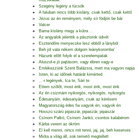
Szegény legény a tücsök
A faluban nincs több kislány, csak kettő, csak kettő
Jézus az én reményem, mély sír födjön be bár
Valcer
Barna kislány megy a kútra …
Az angyalok jelentik a pásztorok üdvét
Esztendőre menyecske lesz ebből a lányból
Beh jól vala nékem dolgom leánykoromba'
Házunk előtt folyik el a szerelempatak
Aluszol-e jó pajtásom, vagy ébren vagy-e
Emlékezzünk Szent Balázsra, mert ma vagyon napja
Isten, ki az időnek határát kimérted
…-i legények, Ica te, Sári te
Ettem szőlőt, most érik, most érik, most érik
Az én csizmám nyikorgós, nyikorgós, nyikorgós
Édesanyám, édesanyám, csak az kérésem
Magyarország édes fia vagyok én, vagyok én
Hosszú szárú pipaszár, pipaszár, pipaszár
Csínom Palkó, Csínom Jankó, csontos kalabérom
Kárba verem az ökröm
El kell menni, nincs mit tenni, jaj, jaj, beh keserves
Mióta a világ áll, sok temető megtellett