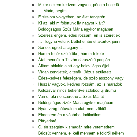
Mikor nekem kedvem vagyon, pöng a hegedű
… Mária, segíts
E siralom völgyében, az élet tengerén
Ki az, aki mifölöttünk ily nagyot kiált?
Boldogságos Szűz Mária egykor magában
Szeress engem, édes rózsám, én is szeretlek
… Hogyha velünk Betlehembe el akartok jönni
Sáncot ugrott a cigány …
Három fehér szőlőtőke, három fekete
Átal mennék a Tiszán daruszőrű paripán
Álltam ablakid alatt egy holdvilágos éjjel
Vígan zengjetek, citerák, Jézus született
Édes-kedves feleségem, de szép asszony vagy
Huszár vagyok, kedves rózsám, az is maradok
Kolozsvár nincs bekerítve szlobod uj drumu
Van-e, aki ne szeretné a Szűz Máriát
Boldogságos Szűz Mária egykor magában
Nyári virág hófuvalom alatt nem zöldül
Elmentem én a vásárba, ladiladilom
Pittyedáré
Ó, én szegény kismadár, mire vetemedtem
Búcsút vennem, el kell mennem e földről nékem