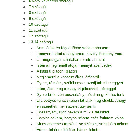
6 vagy kevesebb szótagú
7 szótagú
8 szótagú
9 szótagú
10 szótagú
11 szótagú
12 szótagú
13-14 szótagú
Nem látlak én téged többé soha, sohasem
Fennyen tartod a nagy orrod, kevély Pozsony vára
Ó, megmagyarázhatatlan rémítő ábrázat
Isten a megmondhatója, mennyit szenvedek
A kassai piacon, piacon
Megismerni a kanászt ékes járásáról
Gyere, rózsám, szőlőhegyre, szedjünk mi meggyet
Isten, áldd meg a magyart jókedvvel, bőséggel
Gyere ki, te vén boszorkány, nézd meg, kit hoztunk
Lila pöttyös ruhácskában láttalak meg elsőbb; Ahogy
én szeretlek, nem szeret úgy senki
Édesanyám, írjon nékem a mi kis falunkról
Hogyha nékem, hogyha nékem száz forintom volna
Nincs cserepes tanyám, se szűröm, se subám nékem
Három fehér szőlőtőke, három fekete