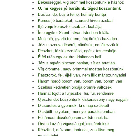
Békességgel, víg örömmel köszöntünk e házhoz
Ó, mi kegyes jó barátunk, téged köszöntünk
Bús az idő, bús a felhő, homály borítja
Keress jó barátokat, szeresd híven azokat
Ifjú varjú keresztől csak azt kiabálja
Íme egykor Szent István Istenben felálla
Menj alá, gyarló testem, lépj örökös házadba
Jézus szenvedéséről, bűnösök, emlékezzünk
Reszket, fázik keze-lába, egész testecskéje
Éjfél után egy az óra, kiáltanom kell
Jézus ágyán nincsen paplan, sír az ártatlan
Víg örömmel, nagy örömmel mostan köszöntünk
Pásztorok, fel, éjfél van, nem illik már szunnyadni
Három hordó borom van, borom van, borom van
Szélbus kedvetlen orcája örömre változék
Hármat tojott a fürjecske, für, für, rendemre
Újesztendőt köszöntünk kiskarácsony nagy napján
Dicséretes a gyermek, ki e nap született
Dicsőült helyeken, mennyei paradicsomban
Feltámadt dicsőségesen az Istennek fia
Örvend az ég vigassággal, dicséretekkel
Készítsd, múzsám, lantodat, zendítsd meg
muzsikádat