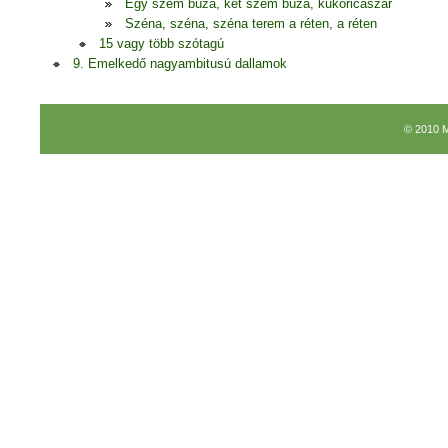
Egy szem búza, két szem búza, kukoricaszár
Széna, széna, széna terem a réten, a réten
15 vagy több szótagú
9. Emelkedő nagyambitusú dallamok
© 2010 M