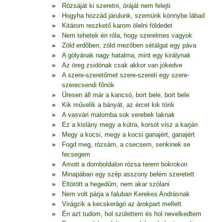
Rózsáját ki szeretni, óráját nem felejti
Hogyha hozzád járulunk, szemünk könnybe lábad
Kitárom reszkető karom ölelni földedet
Nem tehetek én róla, hogy szerelmes vagyok
Zöld erdőben, zöld mezőben sétálgat egy páva
A gólyának nagy hatalma, mint egy királynak
Az öreg zsidónak csak akkor van jókedve
A szere-szeretőmet szere-szereti egy szere-
szerecsendi főnök
Üresen áll már a kancsó, bort bele, bort bele
Kik művelik a bányát, az ércet kik törik
A vasvári malomba sok verebek laknak
Ez a kislány megy a kútra, korsót visz a karján
Megy a kocsi, megy a kocsi ganajért, ganajért
Fogd meg, rózsám, a csecsem, senkinek se
fecsegem
Amott a domboldalon rózsa terem bokrokon
Minapában egy szép asszony belém szeretett
Eltörött a hegedűm, nem akar szólani
Nem volt párja a faluban Kerekes Andrásnak
Virágzik a kecskerágó az árokpart mellett
Én azt tudom, hol születtem és hol nevelkedtem