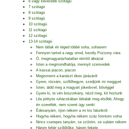
6 vagy kevesebb szótagú
7 szótagú
8 szótagú
9 szótagú
10 szótagú
11 szótagú
12 szótagú
13-14 szótagú
Nem látlak én téged többé soha, sohasem
Fennyen tartod a nagy orrod, kevély Pozsony vára
Ó, megmagyarázhatatlan rémítő ábrázat
Isten a megmondhatója, mennyit szenvedek
A kassai piacon, piacon
Megismerni a kanászt ékes járásáról
Gyere, rózsám, szőlőhegyre, szedjünk mi meggyet
Isten, áldd meg a magyart jókedvvel, bőséggel
Gyere ki, te vén boszorkány, nézd meg, kit hoztunk
Lila pöttyös ruhácskában láttalak meg elsőbb; Ahogy
én szeretlek, nem szeret úgy senki
Édesanyám, írjon nékem a mi kis falunkról
Hogyha nékem, hogyha nékem száz forintom volna
Nincs cserepes tanyám, se szűröm, se subám nékem
Három fehér szőlőtőke, három fekete