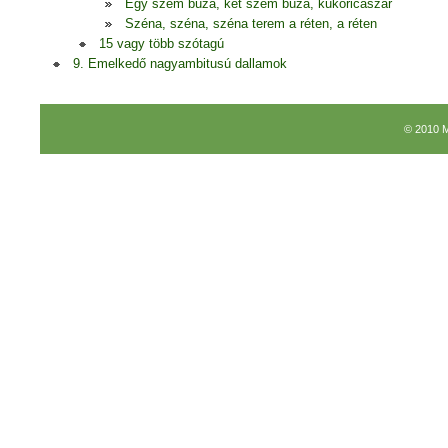
Egy szem búza, két szem búza, kukoricaszár
Széna, széna, széna terem a réten, a réten
15 vagy több szótagú
9. Emelkedő nagyambitusú dallamok
© 2010 M