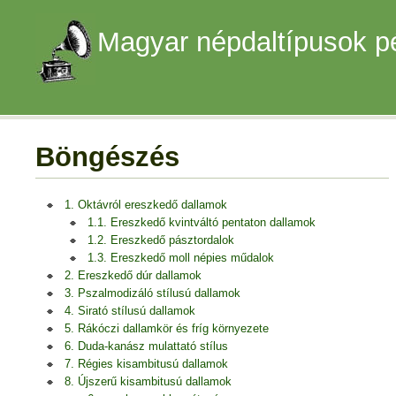
Magyar népdaltípusok p
Böngészés
1. Oktávról ereszkedő dallamok
1.1. Ereszkedő kvintváltó pentaton dallamok
1.2. Ereszkedő pásztordalok
1.3. Ereszkedő moll népies műdalok
2. Ereszkedő dúr dallamok
3. Pszalmodizáló stílusú dallamok
4. Sirató stílusú dallamok
5. Rákóczi dallamkör és fríg környezete
6. Duda-kanász mulattató stílus
7. Régies kisambitusú dallamok
8. Újszerű kisambitusú dallamok