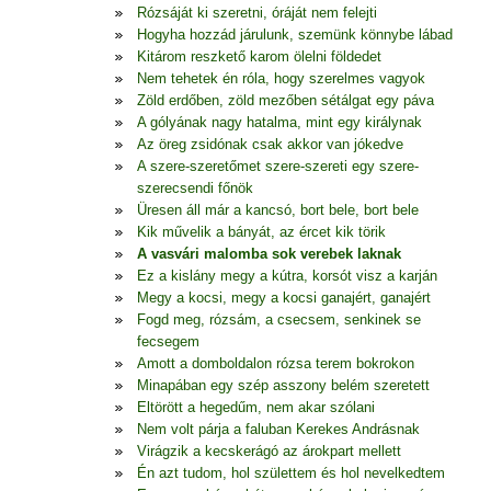
Rózsáját ki szeretni, óráját nem felejti
Hogyha hozzád járulunk, szemünk könnybe lábad
Kitárom reszkető karom ölelni földedet
Nem tehetek én róla, hogy szerelmes vagyok
Zöld erdőben, zöld mezőben sétálgat egy páva
A gólyának nagy hatalma, mint egy királynak
Az öreg zsidónak csak akkor van jókedve
A szere-szeretőmet szere-szereti egy szere-
szerecsendi főnök
Üresen áll már a kancsó, bort bele, bort bele
Kik művelik a bányát, az ércet kik törik
A vasvári malomba sok verebek laknak
Ez a kislány megy a kútra, korsót visz a karján
Megy a kocsi, megy a kocsi ganajért, ganajért
Fogd meg, rózsám, a csecsem, senkinek se
fecsegem
Amott a domboldalon rózsa terem bokrokon
Minapában egy szép asszony belém szeretett
Eltörött a hegedűm, nem akar szólani
Nem volt párja a faluban Kerekes Andrásnak
Virágzik a kecskerágó az árokpart mellett
Én azt tudom, hol születtem és hol nevelkedtem