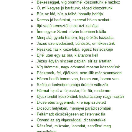
Békességgel, víg örömmel köszöntünk e házhoz
Ó, mi kegyes jó barátunk, téged köszöntünk
Bús az idő, bús a felhő, homály borítja
Keress jó barátokat, szeresd híven azokat
Ifjú varjú keresztől csak azt kiabálja
Íme egykor Szent István Istenben felálla
Menj alá, gyarló testem, lépj örökös házadba
Jézus szenvedéséről, bűnösök, emlékezzünk
Reszket, fázik keze-lába, egész testecskéje
Éjfél után egy az óra, kiáltanom kell
Jézus ágyán nincsen paplan, sír az ártatlan
Víg örömmel, nagy örömmel mostan köszöntünk
Pásztorok, fel, éjfél van, nem illik már szunnyadni
Három hordó borom van, borom van, borom van
Szélbus kedvetlen orcája örömre változék
Hármat tojott a fürjecske, für, für, rendemre
Újesztendőt köszöntünk kiskarácsony nagy napján
Dicséretes a gyermek, ki e nap született
Dicsőült helyeken, mennyei paradicsomban
Feltámadt dicsőségesen az Istennek fia
Örvend az ég vigassággal, dicséretekkel
Készítsd, múzsám, lantodat, zendítsd meg
muzsikádat