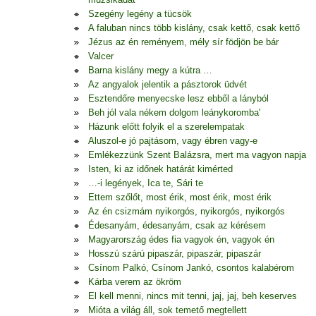
Szegény legény a tücsök
A faluban nincs több kislány, csak kettő, csak kettő
Jézus az én reményem, mély sír födjön be bár
Valcer
Barna kislány megy a kútra …
Az angyalok jelentik a pásztorok üdvét
Esztendőre menyecske lesz ebből a lányból
Beh jól vala nékem dolgom leánykoromba'
Házunk előtt folyik el a szerelempatak
Aluszol-e jó pajtásom, vagy ébren vagy-e
Emlékezzünk Szent Balázsra, mert ma vagyon napja
Isten, ki az időnek határát kimérted
…-i legények, Ica te, Sári te
Ettem szőlőt, most érik, most érik, most érik
Az én csizmám nyikorgós, nyikorgós, nyikorgós
Édesanyám, édesanyám, csak az kérésem
Magyarország édes fia vagyok én, vagyok én
Hosszú szárú pipaszár, pipaszár, pipaszár
Csínom Palkó, Csínom Jankó, csontos kalabérom
Kárba verem az ökröm
El kell menni, nincs mit tenni, jaj, jaj, beh keserves
Mióta a világ áll, sok temető megtellett