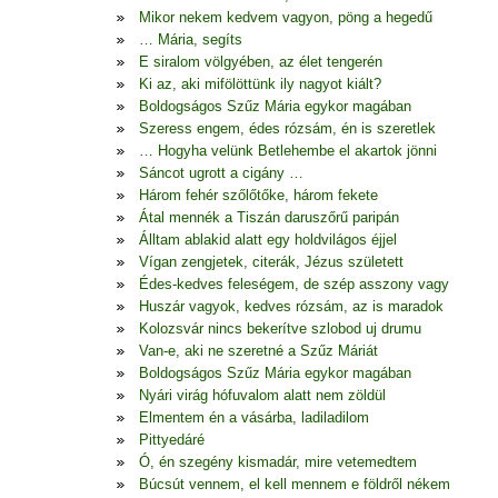
Mikor nekem kedvem vagyon, pöng a hegedű
… Mária, segíts
E siralom völgyében, az élet tengerén
Ki az, aki mifölöttünk ily nagyot kiált?
Boldogságos Szűz Mária egykor magában
Szeress engem, édes rózsám, én is szeretlek
… Hogyha velünk Betlehembe el akartok jönni
Sáncot ugrott a cigány …
Három fehér szőlőtőke, három fekete
Átal mennék a Tiszán daruszőrű paripán
Álltam ablakid alatt egy holdvilágos éjjel
Vígan zengjetek, citerák, Jézus született
Édes-kedves feleségem, de szép asszony vagy
Huszár vagyok, kedves rózsám, az is maradok
Kolozsvár nincs bekerítve szlobod uj drumu
Van-e, aki ne szeretné a Szűz Máriát
Boldogságos Szűz Mária egykor magában
Nyári virág hófuvalom alatt nem zöldül
Elmentem én a vásárba, ladiladilom
Pittyedáré
Ó, én szegény kismadár, mire vetemedtem
Búcsút vennem, el kell mennem e földről nékem