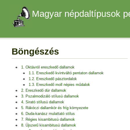
Magyar népdaltípusok p
Böngészés
1. Oktávról ereszkedő dallamok
1.1. Ereszkedő kvintváltó pentaton dallamok
1.2. Ereszkedő pásztordalok
1.3. Ereszkedő moll népies műdalok
2. Ereszkedő dúr dallamok
3. Pszalmodizáló stílusú dallamok
4. Sirató stílusú dallamok
5. Rákóczi dallamkör és fríg környezete
6. Duda-kanász mulattató stílus
7. Régies kisambitusú dallamok
8. Újszerű kisambitusú dallamok