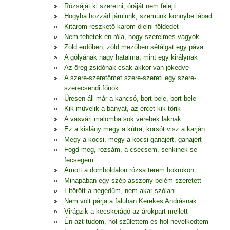
Rózsáját ki szeretni, óráját nem felejti
Hogyha hozzád járulunk, szemünk könnybe lábad
Kitárom reszkető karom ölelni földedet
Nem tehetek én róla, hogy szerelmes vagyok
Zöld erdőben, zöld mezőben sétálgat egy páva
A gólyának nagy hatalma, mint egy királynak
Az öreg zsidónak csak akkor van jókedve
A szere-szeretőmet szere-szereti egy szere-
szerecsendi főnök
Üresen áll már a kancsó, bort bele, bort bele
Kik művelik a bányát, az ércet kik törik
A vasvári malomba sok verebek laknak
Ez a kislány megy a kútra, korsót visz a karján
Megy a kocsi, megy a kocsi ganajért, ganajért
Fogd meg, rózsám, a csecsem, senkinek se
fecsegem
Amott a domboldalon rózsa terem bokrokon
Minapában egy szép asszony belém szeretett
Eltörött a hegedűm, nem akar szólani
Nem volt párja a faluban Kerekes Andrásnak
Virágzik a kecskerágó az árokpart mellett
Én azt tudom, hol születtem és hol nevelkedtem