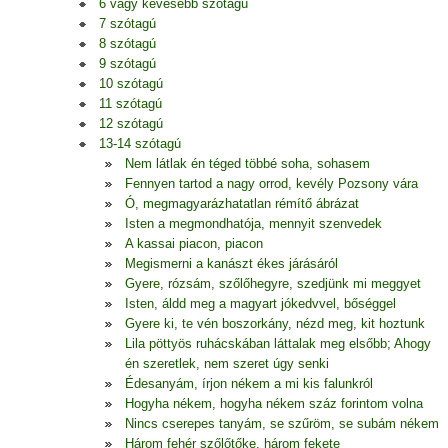
6 vagy kevesebb szótagú
7 szótagú
8 szótagú
9 szótagú
10 szótagú
11 szótagú
12 szótagú
13-14 szótagú
Nem látlak én téged többé soha, sohasem
Fennyen tartod a nagy orrod, kevély Pozsony vára
Ó, megmagyarázhatatlan rémítő ábrázat
Isten a megmondhatója, mennyit szenvedek
A kassai piacon, piacon
Megismerni a kanászt ékes járásáról
Gyere, rózsám, szőlőhegyre, szedjünk mi meggyet
Isten, áldd meg a magyart jókedvvel, bőséggel
Gyere ki, te vén boszorkány, nézd meg, kit hoztunk
Lila pöttyös ruhácskában láttalak meg elsőbb; Ahogy
én szeretlek, nem szeret úgy senki
Édesanyám, írjon nékem a mi kis falunkról
Hogyha nékem, hogyha nékem száz forintom volna
Nincs cserepes tanyám, se szűröm, se subám nékem
Három fehér szőlőtőke, három fekete