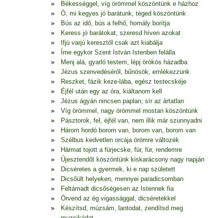
Békességgel, víg örömmel köszöntünk e házhoz
Ó, mi kegyes jó barátunk, téged köszöntünk
Bús az idő, bús a felhő, homály borítja
Keress jó barátokat, szeresd híven azokat
Ifjú varjú keresztől csak azt kiabálja
Íme egykor Szent István Istenben felálla
Menj alá, gyarló testem, lépj örökös házadba
Jézus szenvedéséről, bűnösök, emlékezzünk
Reszket, fázik keze-lába, egész testecskéje
Éjfél után egy az óra, kiáltanom kell
Jézus ágyán nincsen paplan, sír az ártatlan
Víg örömmel, nagy örömmel mostan köszöntünk
Pásztorok, fel, éjfél van, nem illik már szunnyadni
Három hordó borom van, borom van, borom van
Szélbus kedvetlen orcája örömre változék
Hármat tojott a fürjecske, für, für, rendemre
Újesztendőt köszöntünk kiskarácsony nagy napján
Dicséretes a gyermek, ki e nap született
Dicsőült helyeken, mennyei paradicsomban
Feltámadt dicsőségesen az Istennek fia
Örvend az ég vigassággal, dicséretekkel
Készítsd, múzsám, lantodat, zendítsd meg
muzsikádat