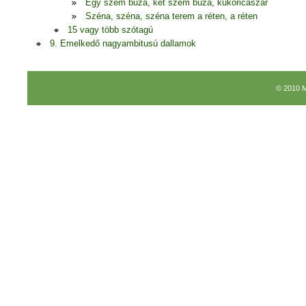
Egy szem búza, két szem búza, kukoricaszár
Széna, széna, széna terem a réten, a réten
15 vagy több szótagú
9. Emelkedő nagyambitusú dallamok
© 2010 M