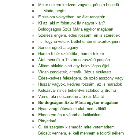
Mikor nekem kedvem vagyon, pöng a hegedű
… Mária, segíts
E siralom völgyében, az élet tengerén
Ki az, aki mifölöttünk ily nagyot kiált?
Boldogságos Szűz Mária egykor magában
Szeress engem, édes rózsám, én is szeretlek
… Hogyha velünk Betlehembe el akartok jönni
Sáncot ugrott a cigány …
Három fehér szőlőtőke, három fekete
Átal mennék a Tiszán daruszőrű paripán
Álltam ablakid alatt egy holdvilágos éjjel
Vígan zengjetek, citerák, Jézus született
Édes-kedves feleségem, de szép asszony vagy
Huszár vagyok, kedves rózsám, az is maradok
Kolozsvár nincs bekerítve szlobod uj drumu
Van-e, aki ne szeretné a Szűz Máriát
Boldogságos Szűz Mária egykor magában
Nyári virág hófuvalom alatt nem zöldül
Elmentem én a vásárba, ladiladilom
Pittyedáré
Ó, én szegény kismadár, mire vetemedtem
Búcsút vennem, el kell mennem e földről nékem