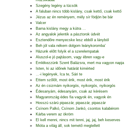
Szegény legény a tücsök
A faluban nincs több kislány, csak kettő, csak kettő
Jézus az én reményem, mély sír födjön be bár
Valcer
Barna kislány megy a kútra …
Az angyalok jelentik a pásztorok üdvét
Esztendőre menyecske lesz ebből a lányból
Beh jól vala nékem dolgom leánykoromba'
Házunk előtt folyik el a szerelempatak
Aluszol-e jó pajtásom, vagy ébren vagy-e
Emlékezzünk Szent Balázsra, mert ma vagyon napja
Isten, ki az időnek határát kimérted
…-i legények, Ica te, Sári te
Ettem szőlőt, most érik, most érik, most érik
Az én csizmám nyikorgós, nyikorgós, nyikorgós
Édesanyám, édesanyám, csak az kérésem
Magyarország édes fia vagyok én, vagyok én
Hosszú szárú pipaszár, pipaszár, pipaszár
Csínom Palkó, Csínom Jankó, csontos kalabérom
Kárba verem az ökröm
El kell menni, nincs mit tenni, jaj, jaj, beh keserves
Mióta a világ áll, sok temető megtellett