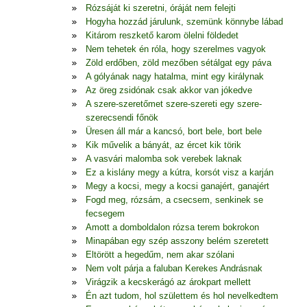
Rózsáját ki szeretni, óráját nem felejti
Hogyha hozzád járulunk, szemünk könnybe lábad
Kitárom reszkető karom ölelni földedet
Nem tehetek én róla, hogy szerelmes vagyok
Zöld erdőben, zöld mezőben sétálgat egy páva
A gólyának nagy hatalma, mint egy királynak
Az öreg zsidónak csak akkor van jókedve
A szere-szeretőmet szere-szereti egy szere-
szerecsendi főnök
Üresen áll már a kancsó, bort bele, bort bele
Kik művelik a bányát, az ércet kik törik
A vasvári malomba sok verebek laknak
Ez a kislány megy a kútra, korsót visz a karján
Megy a kocsi, megy a kocsi ganajért, ganajért
Fogd meg, rózsám, a csecsem, senkinek se
fecsegem
Amott a domboldalon rózsa terem bokrokon
Minapában egy szép asszony belém szeretett
Eltörött a hegedűm, nem akar szólani
Nem volt párja a faluban Kerekes Andrásnak
Virágzik a kecskerágó az árokpart mellett
Én azt tudom, hol születtem és hol nevelkedtem