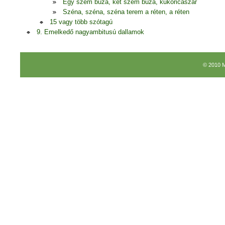
Egy szem búza, két szem búza, kukoricaszár
Széna, széna, széna terem a réten, a réten
15 vagy több szótagú
9. Emelkedő nagyambitusú dallamok
© 2010 M