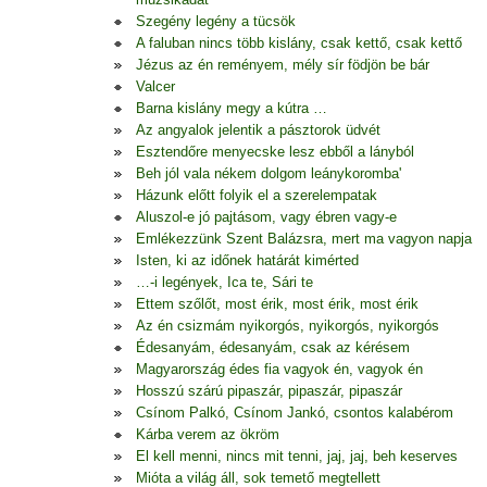
Szegény legény a tücsök
A faluban nincs több kislány, csak kettő, csak kettő
Jézus az én reményem, mély sír födjön be bár
Valcer
Barna kislány megy a kútra …
Az angyalok jelentik a pásztorok üdvét
Esztendőre menyecske lesz ebből a lányból
Beh jól vala nékem dolgom leánykoromba'
Házunk előtt folyik el a szerelempatak
Aluszol-e jó pajtásom, vagy ébren vagy-e
Emlékezzünk Szent Balázsra, mert ma vagyon napja
Isten, ki az időnek határát kimérted
…-i legények, Ica te, Sári te
Ettem szőlőt, most érik, most érik, most érik
Az én csizmám nyikorgós, nyikorgós, nyikorgós
Édesanyám, édesanyám, csak az kérésem
Magyarország édes fia vagyok én, vagyok én
Hosszú szárú pipaszár, pipaszár, pipaszár
Csínom Palkó, Csínom Jankó, csontos kalabérom
Kárba verem az ökröm
El kell menni, nincs mit tenni, jaj, jaj, beh keserves
Mióta a világ áll, sok temető megtellett