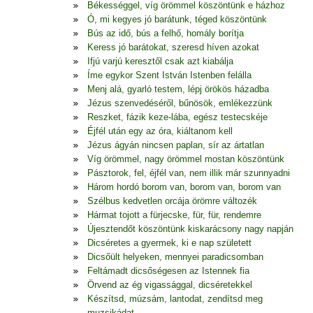
Békességgel, víg örömmel köszöntünk e házhoz
Ó, mi kegyes jó barátunk, téged köszöntünk
Bús az idő, bús a felhő, homály borítja
Keress jó barátokat, szeresd híven azokat
Ifjú varjú keresztől csak azt kiabálja
Íme egykor Szent István Istenben felálla
Menj alá, gyarló testem, lépj örökös házadba
Jézus szenvedéséről, bűnösök, emlékezzünk
Reszket, fázik keze-lába, egész testecskéje
Éjfél után egy az óra, kiáltanom kell
Jézus ágyán nincsen paplan, sír az ártatlan
Víg örömmel, nagy örömmel mostan köszöntünk
Pásztorok, fel, éjfél van, nem illik már szunnyadni
Három hordó borom van, borom van, borom van
Szélbus kedvetlen orcája örömre változék
Hármat tojott a fürjecske, für, für, rendemre
Újesztendőt köszöntünk kiskarácsony nagy napján
Dicséretes a gyermek, ki e nap született
Dicsőült helyeken, mennyei paradicsomban
Feltámadt dicsőségesen az Istennek fia
Örvend az ég vigassággal, dicséretekkel
Készítsd, múzsám, lantodat, zendítsd meg
muzsikádat