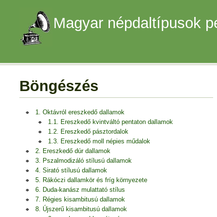
Magyar népdaltípusok p
Böngészés
1. Oktávról ereszkedő dallamok
1.1. Ereszkedő kvintváltó pentaton dallamok
1.2. Ereszkedő pásztordalok
1.3. Ereszkedő moll népies műdalok
2. Ereszkedő dúr dallamok
3. Pszalmodizáló stílusú dallamok
4. Sirató stílusú dallamok
5. Rákóczi dallamkör és fríg környezete
6. Duda-kanász mulattató stílus
7. Régies kisambitusú dallamok
8. Újszerű kisambitusú dallamok