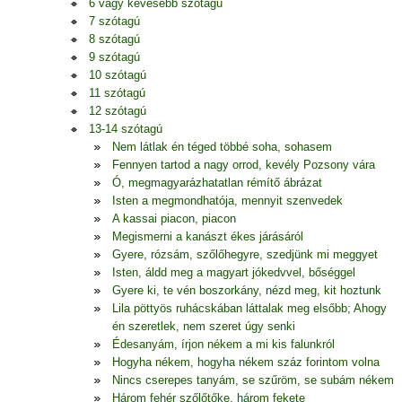
6 vagy kevesebb szótagú
7 szótagú
8 szótagú
9 szótagú
10 szótagú
11 szótagú
12 szótagú
13-14 szótagú
Nem látlak én téged többé soha, sohasem
Fennyen tartod a nagy orrod, kevély Pozsony vára
Ó, megmagyarázhatatlan rémítő ábrázat
Isten a megmondhatója, mennyit szenvedek
A kassai piacon, piacon
Megismerni a kanászt ékes járásáról
Gyere, rózsám, szőlőhegyre, szedjünk mi meggyet
Isten, áldd meg a magyart jókedvvel, bőséggel
Gyere ki, te vén boszorkány, nézd meg, kit hoztunk
Lila pöttyös ruhácskában láttalak meg elsőbb; Ahogy
én szeretlek, nem szeret úgy senki
Édesanyám, írjon nékem a mi kis falunkról
Hogyha nékem, hogyha nékem száz forintom volna
Nincs cserepes tanyám, se szűröm, se subám nékem
Három fehér szőlőtőke, három fekete