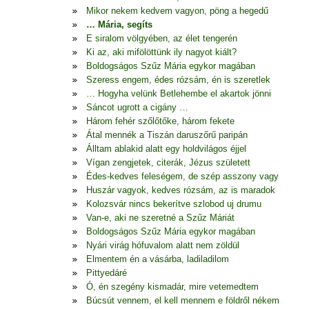
Mikor nekem kedvem vagyon, pöng a hegedű
… Mária, segíts
E siralom völgyében, az élet tengerén
Ki az, aki mifölöttünk ily nagyot kiált?
Boldogságos Szűz Mária egykor magában
Szeress engem, édes rózsám, én is szeretlek
… Hogyha velünk Betlehembe el akartok jönni
Sáncot ugrott a cigány …
Három fehér szőlőtőke, három fekete
Átal mennék a Tiszán daruszőrű paripán
Álltam ablakid alatt egy holdvilágos éjjel
Vígan zengjetek, citerák, Jézus született
Édes-kedves feleségem, de szép asszony vagy
Huszár vagyok, kedves rózsám, az is maradok
Kolozsvár nincs bekerítve szlobod uj drumu
Van-e, aki ne szeretné a Szűz Máriát
Boldogságos Szűz Mária egykor magában
Nyári virág hófuvalom alatt nem zöldül
Elmentem én a vásárba, ladiladilom
Pittyedáré
Ó, én szegény kismadár, mire vetemedtem
Búcsút vennem, el kell mennem e földről nékem