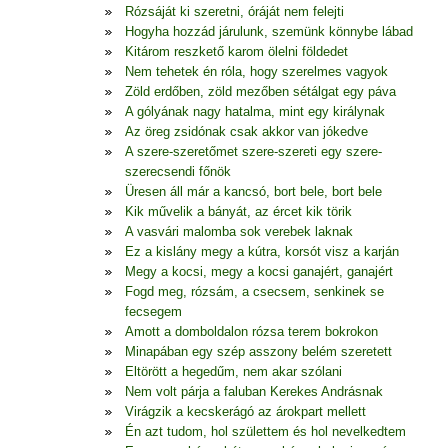
Rózsáját ki szeretni, óráját nem felejti
Hogyha hozzád járulunk, szemünk könnybe lábad
Kitárom reszkető karom ölelni földedet
Nem tehetek én róla, hogy szerelmes vagyok
Zöld erdőben, zöld mezőben sétálgat egy páva
A gólyának nagy hatalma, mint egy királynak
Az öreg zsidónak csak akkor van jókedve
A szere-szeretőmet szere-szereti egy szere-
szerecsendi főnök
Üresen áll már a kancsó, bort bele, bort bele
Kik művelik a bányát, az ércet kik törik
A vasvári malomba sok verebek laknak
Ez a kislány megy a kútra, korsót visz a karján
Megy a kocsi, megy a kocsi ganajért, ganajért
Fogd meg, rózsám, a csecsem, senkinek se
fecsegem
Amott a domboldalon rózsa terem bokrokon
Minapában egy szép asszony belém szeretett
Eltörött a hegedűm, nem akar szólani
Nem volt párja a faluban Kerekes Andrásnak
Virágzik a kecskerágó az árokpart mellett
Én azt tudom, hol születtem és hol nevelkedtem