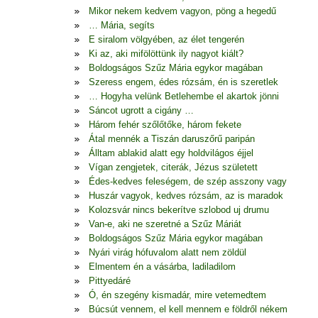
Mikor nekem kedvem vagyon, pöng a hegedű
… Mária, segíts
E siralom völgyében, az élet tengerén
Ki az, aki mifölöttünk ily nagyot kiált?
Boldogságos Szűz Mária egykor magában
Szeress engem, édes rózsám, én is szeretlek
… Hogyha velünk Betlehembe el akartok jönni
Sáncot ugrott a cigány …
Három fehér szőlőtőke, három fekete
Átal mennék a Tiszán daruszőrű paripán
Álltam ablakid alatt egy holdvilágos éjjel
Vígan zengjetek, citerák, Jézus született
Édes-kedves feleségem, de szép asszony vagy
Huszár vagyok, kedves rózsám, az is maradok
Kolozsvár nincs bekerítve szlobod uj drumu
Van-e, aki ne szeretné a Szűz Máriát
Boldogságos Szűz Mária egykor magában
Nyári virág hófuvalom alatt nem zöldül
Elmentem én a vásárba, ladiladilom
Pittyedáré
Ó, én szegény kismadár, mire vetemedtem
Búcsút vennem, el kell mennem e földről nékem