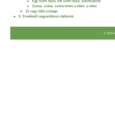
Egy szem búza, két szem búza, kukoricaszár
Széna, széna, széna terem a réten, a réten
15 vagy több szótagú
9. Emelkedő nagyambitusú dallamok
© 2010 M