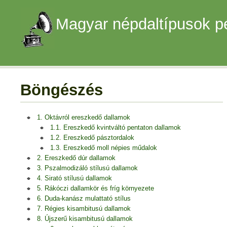
Magyar népdaltípusok p
Böngészés
1. Oktávról ereszkedő dallamok
1.1. Ereszkedő kvintváltó pentaton dallamok
1.2. Ereszkedő pásztordalok
1.3. Ereszkedő moll népies műdalok
2. Ereszkedő dúr dallamok
3. Pszalmodizáló stílusú dallamok
4. Sirató stílusú dallamok
5. Rákóczi dallamkör és fríg környezete
6. Duda-kanász mulattató stílus
7. Régies kisambitusú dallamok
8. Újszerű kisambitusú dallamok