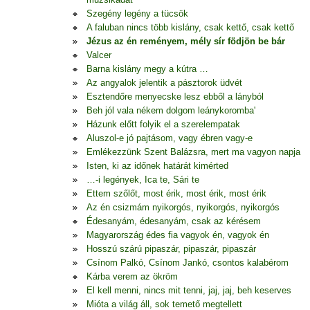
Szegény legény a tücsök
A faluban nincs több kislány, csak kettő, csak kettő
Jézus az én reményem, mély sír födjön be bár
Valcer
Barna kislány megy a kútra …
Az angyalok jelentik a pásztorok üdvét
Esztendőre menyecske lesz ebből a lányból
Beh jól vala nékem dolgom leánykoromba'
Házunk előtt folyik el a szerelempatak
Aluszol-e jó pajtásom, vagy ébren vagy-e
Emlékezzünk Szent Balázsra, mert ma vagyon napja
Isten, ki az időnek határát kimérted
…-i legények, Ica te, Sári te
Ettem szőlőt, most érik, most érik, most érik
Az én csizmám nyikorgós, nyikorgós, nyikorgós
Édesanyám, édesanyám, csak az kérésem
Magyarország édes fia vagyok én, vagyok én
Hosszú szárú pipaszár, pipaszár, pipaszár
Csínom Palkó, Csínom Jankó, csontos kalabérom
Kárba verem az ökröm
El kell menni, nincs mit tenni, jaj, jaj, beh keserves
Mióta a világ áll, sok temető megtellett