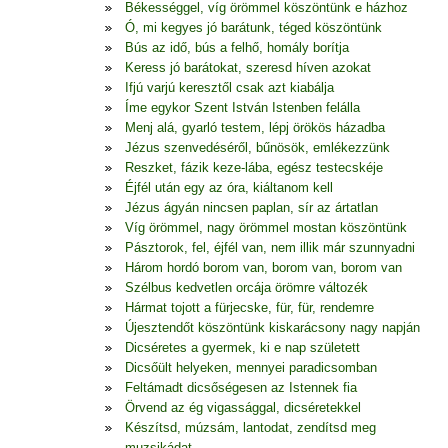
Békességgel, víg örömmel köszöntünk e házhoz
Ó, mi kegyes jó barátunk, téged köszöntünk
Bús az idő, bús a felhő, homály borítja
Keress jó barátokat, szeresd híven azokat
Ifjú varjú keresztől csak azt kiabálja
Íme egykor Szent István Istenben felálla
Menj alá, gyarló testem, lépj örökös házadba
Jézus szenvedéséről, bűnösök, emlékezzünk
Reszket, fázik keze-lába, egész testecskéje
Éjfél után egy az óra, kiáltanom kell
Jézus ágyán nincsen paplan, sír az ártatlan
Víg örömmel, nagy örömmel mostan köszöntünk
Pásztorok, fel, éjfél van, nem illik már szunnyadni
Három hordó borom van, borom van, borom van
Szélbus kedvetlen orcája örömre változék
Hármat tojott a fürjecske, für, für, rendemre
Újesztendőt köszöntünk kiskarácsony nagy napján
Dicséretes a gyermek, ki e nap született
Dicsőült helyeken, mennyei paradicsomban
Feltámadt dicsőségesen az Istennek fia
Örvend az ég vigassággal, dicséretekkel
Készítsd, múzsám, lantodat, zendítsd meg
muzsikádat