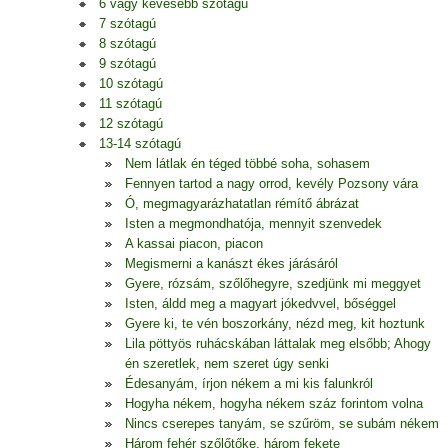
6 vagy kevesebb szótagú
7 szótagú
8 szótagú
9 szótagú
10 szótagú
11 szótagú
12 szótagú
13-14 szótagú
Nem látlak én téged többé soha, sohasem
Fennyen tartod a nagy orrod, kevély Pozsony vára
Ó, megmagyarázhatatlan rémítő ábrázat
Isten a megmondhatója, mennyit szenvedek
A kassai piacon, piacon
Megismerni a kanászt ékes járásáról
Gyere, rózsám, szőlőhegyre, szedjünk mi meggyet
Isten, áldd meg a magyart jókedvvel, bőséggel
Gyere ki, te vén boszorkány, nézd meg, kit hoztunk
Lila pöttyös ruhácskában láttalak meg elsőbb; Ahogy
én szeretlek, nem szeret úgy senki
Édesanyám, írjon nékem a mi kis falunkról
Hogyha nékem, hogyha nékem száz forintom volna
Nincs cserepes tanyám, se szűröm, se subám nékem
Három fehér szőlőtőke, három fekete