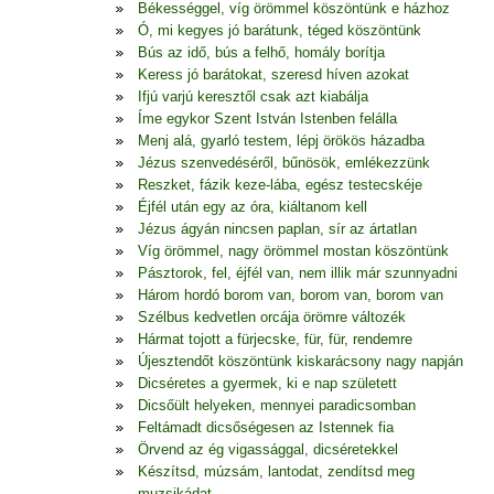
Békességgel, víg örömmel köszöntünk e házhoz
Ó, mi kegyes jó barátunk, téged köszöntünk
Bús az idő, bús a felhő, homály borítja
Keress jó barátokat, szeresd híven azokat
Ifjú varjú keresztől csak azt kiabálja
Íme egykor Szent István Istenben felálla
Menj alá, gyarló testem, lépj örökös házadba
Jézus szenvedéséről, bűnösök, emlékezzünk
Reszket, fázik keze-lába, egész testecskéje
Éjfél után egy az óra, kiáltanom kell
Jézus ágyán nincsen paplan, sír az ártatlan
Víg örömmel, nagy örömmel mostan köszöntünk
Pásztorok, fel, éjfél van, nem illik már szunnyadni
Három hordó borom van, borom van, borom van
Szélbus kedvetlen orcája örömre változék
Hármat tojott a fürjecske, für, für, rendemre
Újesztendőt köszöntünk kiskarácsony nagy napján
Dicséretes a gyermek, ki e nap született
Dicsőült helyeken, mennyei paradicsomban
Feltámadt dicsőségesen az Istennek fia
Örvend az ég vigassággal, dicséretekkel
Készítsd, múzsám, lantodat, zendítsd meg
muzsikádat