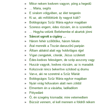
Mikor nekem kedvem vagyon, pöng a hegedű
… Mária, segíts
E siralom völgyében, az élet tengerén
Ki az, aki mifölöttünk ily nagyot kiált?
Boldogságos Szűz Mária egykor magában
Szeress engem, édes rózsám, én is szeretlek
… Hogyha velünk Betlehembe el akartok jönni
Sáncot ugrott a cigány …
Három fehér szőlőtőke, három fekete
Átal mennék a Tiszán daruszőrű paripán
Álltam ablakid alatt egy holdvilágos éjjel
Vígan zengjetek, citerák, Jézus született
Édes-kedves feleségem, de szép asszony vagy
Huszár vagyok, kedves rózsám, az is maradok
Kolozsvár nincs bekerítve szlobod uj drumu
Van-e, aki ne szeretné a Szűz Máriát
Boldogságos Szűz Mária egykor magában
Nyári virág hófuvalom alatt nem zöldül
Elmentem én a vásárba, ladiladilom
Pittyedáré
Ó, én szegény kismadár, mire vetemedtem
Búcsút vennem, el kell mennem e földről nékem