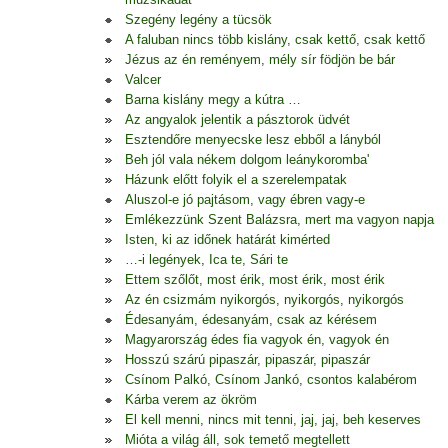
Szegény legény a tücsök
A faluban nincs több kislány, csak kettő, csak kettő
Jézus az én reményem, mély sír födjön be bár
Valcer
Barna kislány megy a kútra …
Az angyalok jelentik a pásztorok üdvét
Esztendőre menyecske lesz ebből a lányból
Beh jól vala nékem dolgom leánykoromba'
Házunk előtt folyik el a szerelempatak
Aluszol-e jó pajtásom, vagy ébren vagy-e
Emlékezzünk Szent Balázsra, mert ma vagyon napja
Isten, ki az időnek határát kimérted
…-i legények, Ica te, Sári te
Ettem szőlőt, most érik, most érik, most érik
Az én csizmám nyikorgós, nyikorgós, nyikorgós
Édesanyám, édesanyám, csak az kérésem
Magyarország édes fia vagyok én, vagyok én
Hosszú szárú pipaszár, pipaszár, pipaszár
Csínom Palkó, Csínom Jankó, csontos kalabérom
Kárba verem az ökröm
El kell menni, nincs mit tenni, jaj, jaj, beh keserves
Mióta a világ áll, sok temető megtellett