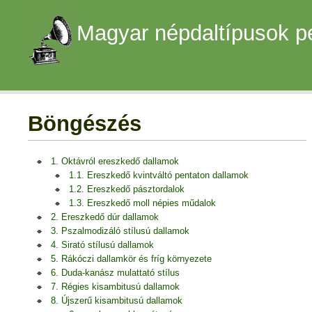
Magyar népdaltípusok p
Böngészés
1. Oktávról ereszkedő dallamok
1.1. Ereszkedő kvintváltó pentaton dallamok
1.2. Ereszkedő pásztordalok
1.3. Ereszkedő moll népies műdalok
2. Ereszkedő dúr dallamok
3. Pszalmodizáló stílusú dallamok
4. Sirató stílusú dallamok
5. Rákóczi dallamkör és fríg környezete
6. Duda-kanász mulattató stílus
7. Régies kisambitusú dallamok
8. Újszerű kisambitusú dallamok