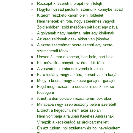
Rózsáját ki szeretni, óráját nem felejti
Hogyha hozzád járulunk, szemünk könnybe lábad
Kitárom reszkető karom ölelni földedet
Nem tehetek én róla, hogy szerelmes vagyok
Zöld erdőben, zöld mezőben sétálgat egy páva
A gólyának nagy hatalma, mint egy királynak
Az öreg zsidónak csak akkor van jókedve
A szere-szeretőmet szere-szereti egy szere-
szerecsendi főnök
Üresen áll már a kancsó, bort bele, bort bele
Kik művelik a bányát, az ércet kik törik
A vasvári malomba sok verebek laknak
Ez a kislány megy a kútra, korsót visz a karján
Megy a kocsi, megy a kocsi ganajért, ganajért
Fogd meg, rózsám, a csecsem, senkinek se
fecsegem
Amott a domboldalon rózsa terem bokrokon
Minapában egy szép asszony belém szeretett
Eltörött a hegedűm, nem akar szólani
Nem volt párja a faluban Kerekes Andrásnak
Virágzik a kecskerágó az árokpart mellett
Én azt tudom, hol születtem és hol nevelkedtem