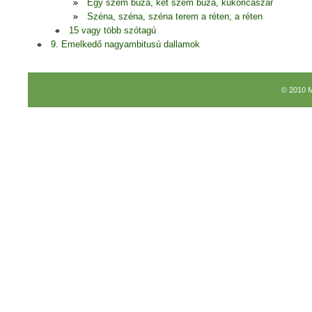
Egy szem búza, két szem búza, kukoricaszár
Széna, széna, széna terem a réten, a réten
15 vagy több szótagú
9. Emelkedő nagyambitusú dallamok
© 2010 M