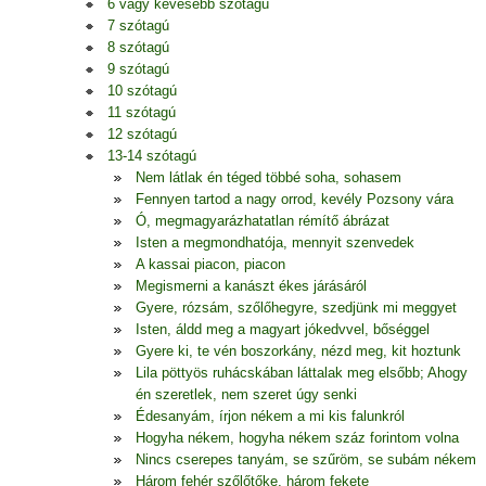
6 vagy kevesebb szótagú
7 szótagú
8 szótagú
9 szótagú
10 szótagú
11 szótagú
12 szótagú
13-14 szótagú
Nem látlak én téged többé soha, sohasem
Fennyen tartod a nagy orrod, kevély Pozsony vára
Ó, megmagyarázhatatlan rémítő ábrázat
Isten a megmondhatója, mennyit szenvedek
A kassai piacon, piacon
Megismerni a kanászt ékes járásáról
Gyere, rózsám, szőlőhegyre, szedjünk mi meggyet
Isten, áldd meg a magyart jókedvvel, bőséggel
Gyere ki, te vén boszorkány, nézd meg, kit hoztunk
Lila pöttyös ruhácskában láttalak meg elsőbb; Ahogy
én szeretlek, nem szeret úgy senki
Édesanyám, írjon nékem a mi kis falunkról
Hogyha nékem, hogyha nékem száz forintom volna
Nincs cserepes tanyám, se szűröm, se subám nékem
Három fehér szőlőtőke, három fekete