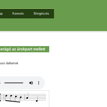
ap
Keresés
Böngészés
erágó az árokpart mellett
tusú dallamok