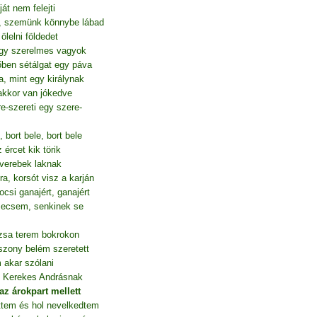
ját nem felejti
, szemünk könnybe lábad
lelni földedet
ogy szerelmes vagyok
őben sétálgat egy páva
, mint egy királynak
akkor van jókedve
e-szereti egy szere-
 bort bele, bort bele
 ércet kik törik
verebek laknak
a, korsót visz a karján
csi ganajért, ganajért
secsem, senkinek se
zsa terem bokrokon
zony belém szeretett
 akar szólani
an Kerekes Andrásnak
az árokpart mellett
ttem és hol nevelkedtem