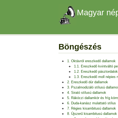
Magyar nép
Böngészés
1. Oktávról ereszkedő dallamok
1.1. Ereszkedő kvintváltó p
1.2. Ereszkedő pásztordalok
1.3. Ereszkedő moll népies
2. Ereszkedő dúr dallamok
3. Pszalmodizáló stílusú dallamo
4. Sirató stílusú dallamok
5. Rákóczi dallamkör és fríg kör
6. Duda-kanász mulattató stílus
7. Régies kisambitusú dallamok
8. Újszerű kisambitusú dallamok