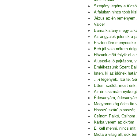
Szegény legény a tücsö
A faluban nincs több kis
Jézus az én reményem, 
Valcer
Barna kislány megy a k
Az angyalok jelentik a 
Esztendőre menyecske l
Beh jól vala nékem dol
Házunk előtt folyik el a
Aluszol-e jó pajtásom, 
Emlékezzünk Szent Bal
Isten, ki az időnek hatá
…-i legények, Ica te, Sár
Ettem szőlőt, most érik,
Az én csizmám nyikorgó
Édesanyám, édesanyám
Magyarország édes fia 
Hosszú szárú pipaszár, 
Csínom Palkó, Csínom 
Kárba verem az ökröm
El kell menni, nincs mit 
Mióta a világ áll, sok te