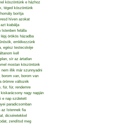
mel köszöntünk e házhoz
k, téged köszöntünk
 homály borítja
eresd híven azokat
 azt kiabálja
Istenben felálla
, lépj örökös házadba
bűnösök, emlékezzünk
a, egész testecskéje
áltanom kell
lan, sír az ártatlan
mmel mostan köszöntünk
n, nem illik már szunnyadni
, borom van, borom van
a örömre változék
, für, für, rendemre
 kiskarácsony nagy napján
 e nap született
nyei paradicsomban
az Istennek fia
l, dicséretekkel
odat, zendítsd meg