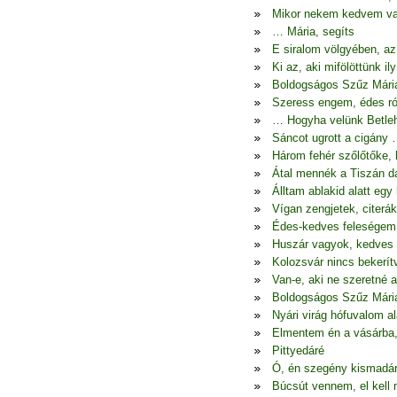
Mikor nekem kedvem va
… Mária, segíts
E siralom völgyében, az
Ki az, aki mifölöttünk il
Boldogságos Szűz Mári
Szeress engem, édes ró
… Hogyha velünk Betleh
Sáncot ugrott a cigány
Három fehér szőlőtőke,
Átal mennék a Tiszán d
Álltam ablakid alatt egy 
Vígan zengjetek, citerák
Édes-kedves feleségem
Huszár vagyok, kedves 
Kolozsvár nincs bekerít
Van-e, aki ne szeretné 
Boldogságos Szűz Mári
Nyári virág hófuvalom al
Elmentem én a vásárba, 
Pittyedáré
Ó, én szegény kismadá
Búcsút vennem, el kell