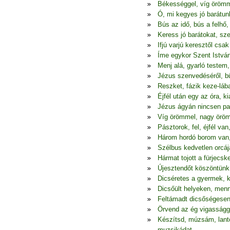
Békességgel, víg öröm
Ó, mi kegyes jó barátun
Bús az idő, bús a felhő,
Keress jó barátokat, sz
Ifjú varjú keresztől csak
Íme egykor Szent István 
Menj alá, gyarló testem
Jézus szenvedéséről, 
Reszket, fázik keze-láb
Éjfél után egy az óra, ki
Jézus ágyán nincsen pap
Víg örömmel, nagy örö
Pásztorok, fel, éjfél va
Három hordó borom van
Szélbus kedvetlen orcáj
Hármat tojott a fürjecske
Újesztendőt köszöntünk
Dicséretes a gyermek, ki
Dicsőült helyeken, men
Feltámadt dicsőségesen 
Örvend az ég vigasságga
Készítsd, múzsám, lant
muzsikádat