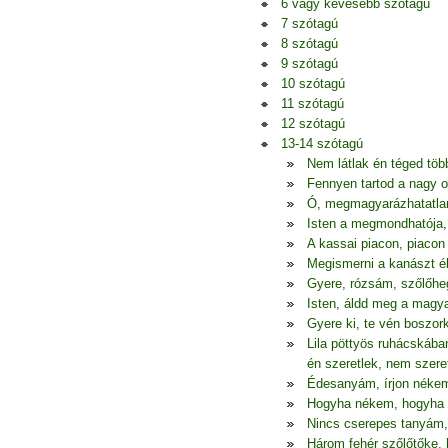
6 vagy kevesebb szótagú
7 szótagú
8 szótagú
9 szótagú
10 szótagú
11 szótagú
12 szótagú
13-14 szótagú
Nem látlak én téged tö
Fennyen tartod a nagy o
Ó, megmagyarázhatatlan
Isten a megmondhatója
A kassai piacon, piacon
Megismerni a kanászt ék
Gyere, rózsám, szőlőhe
Isten, áldd meg a magya
Gyere ki, te vén boszor
Lila pöttyös ruhácskába
én szeretlek, nem szere
Édesanyám, írjon nékem 
Hogyha nékem, hogyha 
Nincs cserepes tanyám
Három fehér szőlőtőke,