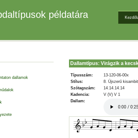
daltípusok példatára
Kezdől
Dallamtípus: Virágzik a kecsk
Típusszám:
13-120-06-00x
entaton dallamok
Stílus:
8. Újszerű kisambi
Szótagszám:
14.14.14.14
 műdalok
Kadencia:
V (V) V 1
Dallam:
k
nyezete