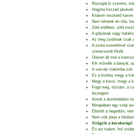
Rózsáját ki szeretni, órá
Hogyha hozzád járulunk
Kitárom reszkető karom ö
Nem tehetek én róla, h
Zöld erdőben, zöld mez
A gólyának nagy hatalma
Az öreg zsidónak csak 
A szere-szeretőmet szer
szerecsendi főnök
Üresen áll már a kancsó,
Kik művelik a bányát, az
A vasvári malomba sok 
Ez a kislány megy a kútr
Megy a kocsi, megy a ko
Fogd meg, rózsám, a c
fecsegem
Amott a domboldalon ró
Minapában egy szép ass
Eltörött a hegedűm, nem
Nem volt párja a falub
Virágzik a kecskerágó 
Én azt tudom, hol szüle