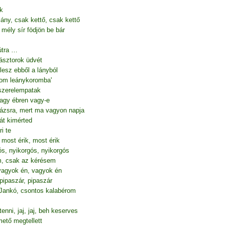
k
lány, csak kettő, csak kettő
mély sír födjön be bár
útra …
pásztorok üdvét
esz ebből a lányból
gom leánykoromba'
 szerelempatak
vagy ébren vagy-e
ázsra, mert ma vagyon napja
rát kimérted
i te
 most érik, most érik
s, nyikorgós, nyikorgós
, csak az kérésem
vagyok én, vagyok én
pipaszár, pipaszár
Jankó, csontos kalabérom
tenni, jaj, jaj, beh keserves
mető megtellett