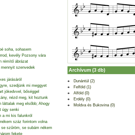
bbé soha, sohasem
rrod, kevély Pozsony vára
 rémítő ábrázat
, mennyit szenvedek
Archívum (3 db)
es járásáról
Dunántúl (2)
gyre, szedjünk mi meggyet
Felföld (1)
rt jókedvvel, bőséggel
Alföld (0)
kány, nézd meg, kit hoztunk
Erdély (0)
n láttalak meg elsőbb; Ahogy
Moldva és Bukovina (0)
t úgy senki
a mi kis falunkról
nékem száz forintom volna
, se szűröm, se subám nékem
 három fekete