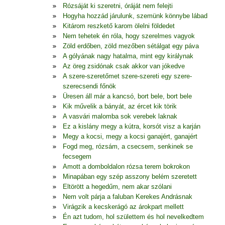
Rózsáját ki szeretni, óráját nem felejti
Hogyha hozzád járulunk, szemünk könnybe lábad
Kitárom reszkető karom ölelni földedet
Nem tehetek én róla, hogy szerelmes vagyok
Zöld erdőben, zöld mezőben sétálgat egy páva
A gólyának nagy hatalma, mint egy királynak
Az öreg zsidónak csak akkor van jókedve
A szere-szeretőmet szere-szereti egy szere-
szerecsendi főnök
Üresen áll már a kancsó, bort bele, bort bele
Kik művelik a bányát, az ércet kik törik
A vasvári malomba sok verebek laknak
Ez a kislány megy a kútra, korsót visz a karján
Megy a kocsi, megy a kocsi ganajért, ganajért
Fogd meg, rózsám, a csecsem, senkinek se
fecsegem
Amott a domboldalon rózsa terem bokrokon
Minapában egy szép asszony belém szeretett
Eltörött a hegedűm, nem akar szólani
Nem volt párja a faluban Kerekes Andrásnak
Virágzik a kecskerágó az árokpart mellett
Én azt tudom, hol születtem és hol nevelkedtem