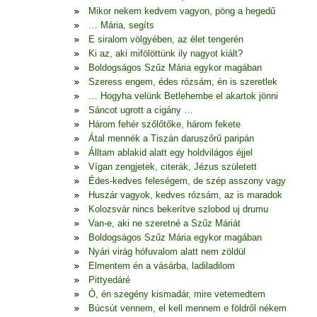
Mikor nekem kedvem vagyon, pöng a hegedű
… Mária, segíts
E siralom völgyében, az élet tengerén
Ki az, aki mifölöttünk ily nagyot kiált?
Boldogságos Szűz Mária egykor magában
Szeress engem, édes rózsám, én is szeretlek
… Hogyha velünk Betlehembe el akartok jönni
Sáncot ugrott a cigány …
Három fehér szőlőtőke, három fekete
Átal mennék a Tiszán daruszőrű paripán
Álltam ablakid alatt egy holdvilágos éjjel
Vígan zengjetek, citerák, Jézus született
Édes-kedves feleségem, de szép asszony vagy
Huszár vagyok, kedves rózsám, az is maradok
Kolozsvár nincs bekerítve szlobod uj drumu
Van-e, aki ne szeretné a Szűz Máriát
Boldogságos Szűz Mária egykor magában
Nyári virág hófuvalom alatt nem zöldül
Elmentem én a vásárba, ladiladilom
Pittyedáré
Ó, én szegény kismadár, mire vetemedtem
Búcsút vennem, el kell mennem e földről nékem