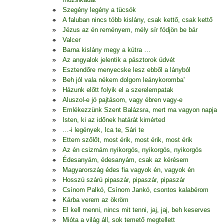
Szegény legény a tücsök
A faluban nincs több kislány, csak kettő, csak kettő
Jézus az én reményem, mély sír födjön be bár
Valcer
Barna kislány megy a kútra …
Az angyalok jelentik a pásztorok üdvét
Esztendőre menyecske lesz ebből a lányból
Beh jól vala nékem dolgom leánykoromba'
Házunk előtt folyik el a szerelempatak
Aluszol-e jó pajtásom, vagy ébren vagy-e
Emlékezzünk Szent Balázsra, mert ma vagyon napja
Isten, ki az időnek határát kimérted
…-i legények, Ica te, Sári te
Ettem szőlőt, most érik, most érik, most érik
Az én csizmám nyikorgós, nyikorgós, nyikorgós
Édesanyám, édesanyám, csak az kérésem
Magyarország édes fia vagyok én, vagyok én
Hosszú szárú pipaszár, pipaszár, pipaszár
Csínom Palkó, Csínom Jankó, csontos kalabérom
Kárba verem az ökröm
El kell menni, nincs mit tenni, jaj, jaj, beh keserves
Mióta a világ áll, sok temető megtellett