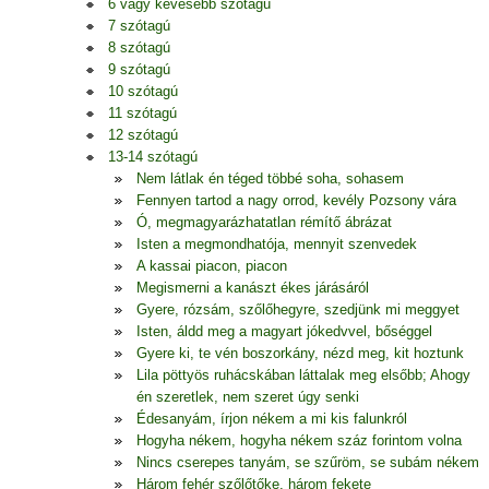
6 vagy kevesebb szótagú
7 szótagú
8 szótagú
9 szótagú
10 szótagú
11 szótagú
12 szótagú
13-14 szótagú
Nem látlak én téged többé soha, sohasem
Fennyen tartod a nagy orrod, kevély Pozsony vára
Ó, megmagyarázhatatlan rémítő ábrázat
Isten a megmondhatója, mennyit szenvedek
A kassai piacon, piacon
Megismerni a kanászt ékes járásáról
Gyere, rózsám, szőlőhegyre, szedjünk mi meggyet
Isten, áldd meg a magyart jókedvvel, bőséggel
Gyere ki, te vén boszorkány, nézd meg, kit hoztunk
Lila pöttyös ruhácskában láttalak meg elsőbb; Ahogy
én szeretlek, nem szeret úgy senki
Édesanyám, írjon nékem a mi kis falunkról
Hogyha nékem, hogyha nékem száz forintom volna
Nincs cserepes tanyám, se szűröm, se subám nékem
Három fehér szőlőtőke, három fekete