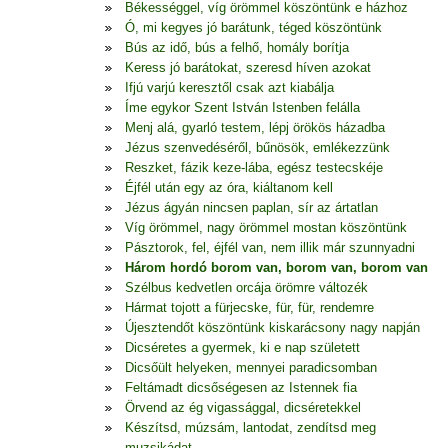
Békességgel, víg örömmel köszöntünk e házhoz
Ó, mi kegyes jó barátunk, téged köszöntünk
Bús az idő, bús a felhő, homály borítja
Keress jó barátokat, szeresd híven azokat
Ifjú varjú keresztől csak azt kiabálja
Íme egykor Szent István Istenben felálla
Menj alá, gyarló testem, lépj örökös házadba
Jézus szenvedéséről, bűnösök, emlékezzünk
Reszket, fázik keze-lába, egész testecskéje
Éjfél után egy az óra, kiáltanom kell
Jézus ágyán nincsen paplan, sír az ártatlan
Víg örömmel, nagy örömmel mostan köszöntünk
Pásztorok, fel, éjfél van, nem illik már szunnyadni
Három hordó borom van, borom van, borom van
Szélbus kedvetlen orcája örömre változék
Hármat tojott a fürjecske, für, für, rendemre
Újesztendőt köszöntünk kiskarácsony nagy napján
Dicséretes a gyermek, ki e nap született
Dicsőült helyeken, mennyei paradicsomban
Feltámadt dicsőségesen az Istennek fia
Örvend az ég vigassággal, dicséretekkel
Készítsd, múzsám, lantodat, zendítsd meg
muzsikádat