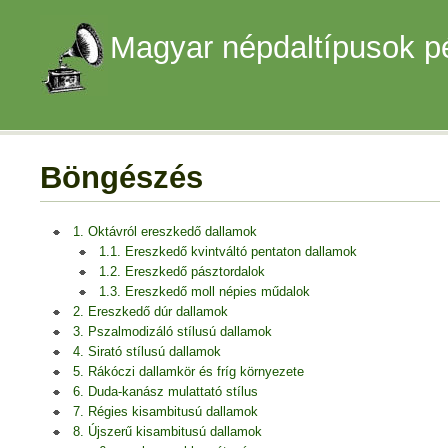
Magyar népdaltípusok p
Böngészés
1. Oktávról ereszkedő dallamok
1.1. Ereszkedő kvintváltó pentaton dallamok
1.2. Ereszkedő pásztordalok
1.3. Ereszkedő moll népies műdalok
2. Ereszkedő dúr dallamok
3. Pszalmodizáló stílusú dallamok
4. Sirató stílusú dallamok
5. Rákóczi dallamkör és fríg környezete
6. Duda-kanász mulattató stílus
7. Régies kisambitusú dallamok
8. Újszerű kisambitusú dallamok