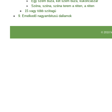
Egy szem búza, két szem búza, kukoricaszár
Széna, széna, széna terem a réten, a réten
15 vagy több szótagú
9. Emelkedő nagyambitusú dallamok
© 2010 M