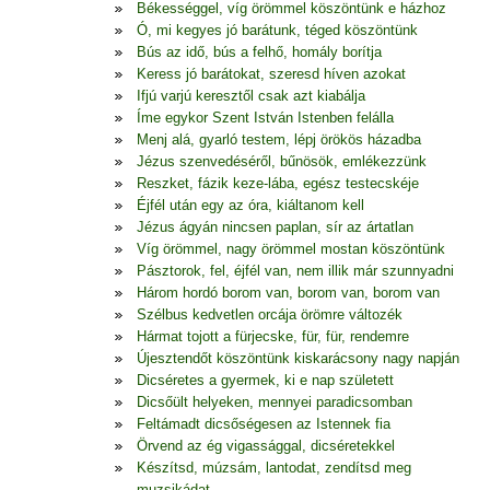
Békességgel, víg örömmel köszöntünk e házhoz
Ó, mi kegyes jó barátunk, téged köszöntünk
Bús az idő, bús a felhő, homály borítja
Keress jó barátokat, szeresd híven azokat
Ifjú varjú keresztől csak azt kiabálja
Íme egykor Szent István Istenben felálla
Menj alá, gyarló testem, lépj örökös házadba
Jézus szenvedéséről, bűnösök, emlékezzünk
Reszket, fázik keze-lába, egész testecskéje
Éjfél után egy az óra, kiáltanom kell
Jézus ágyán nincsen paplan, sír az ártatlan
Víg örömmel, nagy örömmel mostan köszöntünk
Pásztorok, fel, éjfél van, nem illik már szunnyadni
Három hordó borom van, borom van, borom van
Szélbus kedvetlen orcája örömre változék
Hármat tojott a fürjecske, für, für, rendemre
Újesztendőt köszöntünk kiskarácsony nagy napján
Dicséretes a gyermek, ki e nap született
Dicsőült helyeken, mennyei paradicsomban
Feltámadt dicsőségesen az Istennek fia
Örvend az ég vigassággal, dicséretekkel
Készítsd, múzsám, lantodat, zendítsd meg
muzsikádat