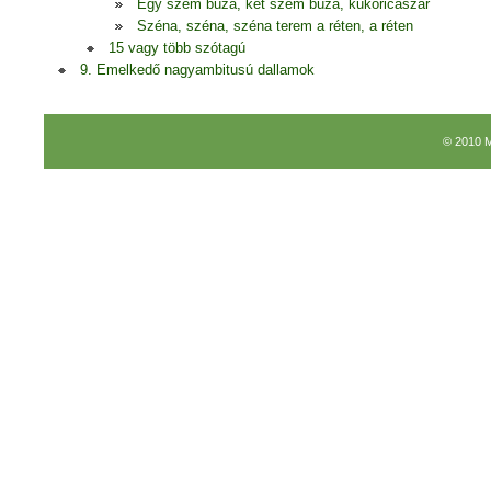
Egy szem búza, két szem búza, kukoricaszár
Széna, széna, széna terem a réten, a réten
15 vagy több szótagú
9. Emelkedő nagyambitusú dallamok
© 2010 M