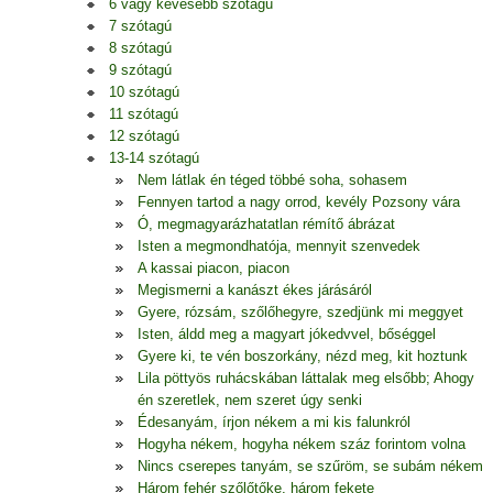
6 vagy kevesebb szótagú
7 szótagú
8 szótagú
9 szótagú
10 szótagú
11 szótagú
12 szótagú
13-14 szótagú
Nem látlak én téged többé soha, sohasem
Fennyen tartod a nagy orrod, kevély Pozsony vára
Ó, megmagyarázhatatlan rémítő ábrázat
Isten a megmondhatója, mennyit szenvedek
A kassai piacon, piacon
Megismerni a kanászt ékes járásáról
Gyere, rózsám, szőlőhegyre, szedjünk mi meggyet
Isten, áldd meg a magyart jókedvvel, bőséggel
Gyere ki, te vén boszorkány, nézd meg, kit hoztunk
Lila pöttyös ruhácskában láttalak meg elsőbb; Ahogy
én szeretlek, nem szeret úgy senki
Édesanyám, írjon nékem a mi kis falunkról
Hogyha nékem, hogyha nékem száz forintom volna
Nincs cserepes tanyám, se szűröm, se subám nékem
Három fehér szőlőtőke, három fekete