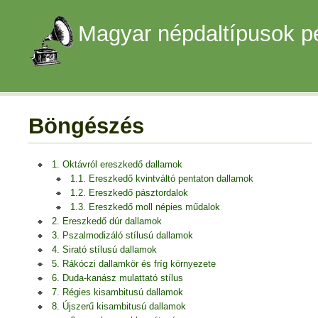
Magyar népdaltípusok p
Böngészés
1. Oktávról ereszkedő dallamok
1.1. Ereszkedő kvintváltó pentaton dallamok
1.2. Ereszkedő pásztordalok
1.3. Ereszkedő moll népies műdalok
2. Ereszkedő dúr dallamok
3. Pszalmodizáló stílusú dallamok
4. Sirató stílusú dallamok
5. Rákóczi dallamkör és fríg környezete
6. Duda-kanász mulattató stílus
7. Régies kisambitusú dallamok
8. Újszerű kisambitusú dallamok