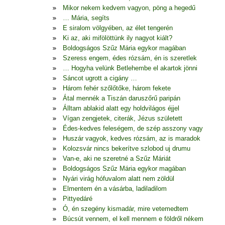
Mikor nekem kedvem vagyon, pöng a hegedű
… Mária, segíts
E siralom völgyében, az élet tengerén
Ki az, aki mifölöttünk ily nagyot kiált?
Boldogságos Szűz Mária egykor magában
Szeress engem, édes rózsám, én is szeretlek
… Hogyha velünk Betlehembe el akartok jönni
Sáncot ugrott a cigány …
Három fehér szőlőtőke, három fekete
Átal mennék a Tiszán daruszőrű paripán
Álltam ablakid alatt egy holdvilágos éjjel
Vígan zengjetek, citerák, Jézus született
Édes-kedves feleségem, de szép asszony vagy
Huszár vagyok, kedves rózsám, az is maradok
Kolozsvár nincs bekerítve szlobod uj drumu
Van-e, aki ne szeretné a Szűz Máriát
Boldogságos Szűz Mária egykor magában
Nyári virág hófuvalom alatt nem zöldül
Elmentem én a vásárba, ladiladilom
Pittyedáré
Ó, én szegény kismadár, mire vetemedtem
Búcsút vennem, el kell mennem e földről nékem