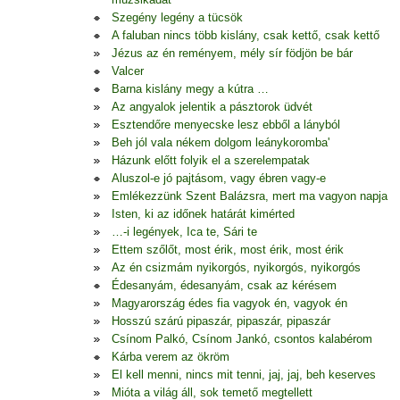
Szegény legény a tücsök
A faluban nincs több kislány, csak kettő, csak kettő
Jézus az én reményem, mély sír födjön be bár
Valcer
Barna kislány megy a kútra …
Az angyalok jelentik a pásztorok üdvét
Esztendőre menyecske lesz ebből a lányból
Beh jól vala nékem dolgom leánykoromba'
Házunk előtt folyik el a szerelempatak
Aluszol-e jó pajtásom, vagy ébren vagy-e
Emlékezzünk Szent Balázsra, mert ma vagyon napja
Isten, ki az időnek határát kimérted
…-i legények, Ica te, Sári te
Ettem szőlőt, most érik, most érik, most érik
Az én csizmám nyikorgós, nyikorgós, nyikorgós
Édesanyám, édesanyám, csak az kérésem
Magyarország édes fia vagyok én, vagyok én
Hosszú szárú pipaszár, pipaszár, pipaszár
Csínom Palkó, Csínom Jankó, csontos kalabérom
Kárba verem az ökröm
El kell menni, nincs mit tenni, jaj, jaj, beh keserves
Mióta a világ áll, sok temető megtellett