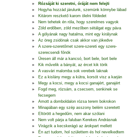
Rózsáját ki szeretni, óráját nem felejti
Hogyha hozzád járulunk, szemünk könnybe lábad
Kitárom reszkető karom ölelni földedet
Nem tehetek én róla, hogy szerelmes vagyok
Zöld erdőben, zöld mezőben sétálgat egy páva
A gólyának nagy hatalma, mint egy királynak
Az öreg zsidónak csak akkor van jókedve
A szere-szeretőmet szere-szereti egy szere-
szerecsendi főnök
Üresen áll már a kancsó, bort bele, bort bele
Kik művelik a bányát, az ércet kik törik
A vasvári malomba sok verebek laknak
Ez a kislány megy a kútra, korsót visz a karján
Megy a kocsi, megy a kocsi ganajért, ganajért
Fogd meg, rózsám, a csecsem, senkinek se
fecsegem
Amott a domboldalon rózsa terem bokrokon
Minapában egy szép asszony belém szeretett
Eltörött a hegedűm, nem akar szólani
Nem volt párja a faluban Kerekes Andrásnak
Virágzik a kecskerágó az árokpart mellett
Én azt tudom, hol születtem és hol nevelkedtem