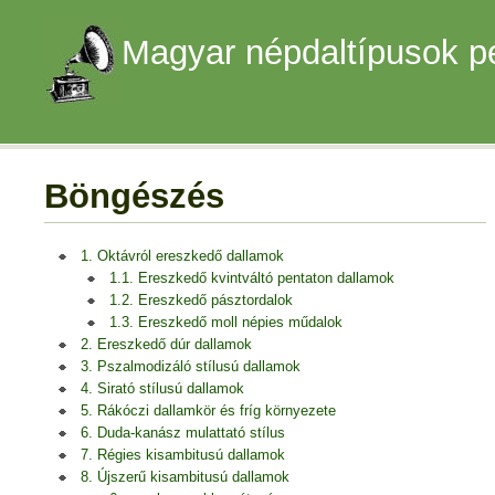
Magyar népdaltípusok p
Böngészés
1. Oktávról ereszkedő dallamok
1.1. Ereszkedő kvintváltó pentaton dallamok
1.2. Ereszkedő pásztordalok
1.3. Ereszkedő moll népies műdalok
2. Ereszkedő dúr dallamok
3. Pszalmodizáló stílusú dallamok
4. Sirató stílusú dallamok
5. Rákóczi dallamkör és fríg környezete
6. Duda-kanász mulattató stílus
7. Régies kisambitusú dallamok
8. Újszerű kisambitusú dallamok