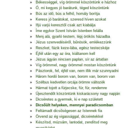
Békességgel, víg örömmel köszöntünk e házhoz
Ó, mi kegyes jó barátunk, téged köszöntünk
Bús az idő, bús a felhő, homály borítja
Keress jó barátokat, szeresd híven azokat
Ifjú varjú keresztől csak azt kiabálja
Íme egykor Szent István Istenben felálla
Menj alá, gyarló testem, lépj örökös házadba
Jézus szenvedéséről, bűnösök, emlékezzünk
Reszket, fázik keze-lába, egész testecskéje
Éjfél után egy az óra, kiáltanom kell
Jézus ágyán nincsen paplan, sír az ártatlan
Víg örömmel, nagy örömmel mostan köszöntünk
Pásztorok, fel, éjfél van, nem illik már szunnyadni
Három hordó borom van, borom van, borom van
Szélbus kedvetlen orcája örömre változék
Hármat tojott a fürjecske, für, für, rendemre
Újesztendőt köszöntünk kiskarácsony nagy napján
Dicséretes a gyermek, ki e nap született
Dicsőült helyeken, mennyei paradicsomban
Feltámadt dicsőségesen az Istennek fia
Örvend az ég vigassággal, dicséretekkel
Készítsd, múzsám, lantodat, zendítsd meg
muzsikádat