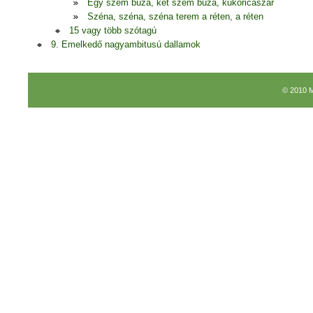
Egy szem búza, két szem búza, kukoricaszár
Széna, széna, széna terem a réten, a réten
15 vagy több szótagú
9. Emelkedő nagyambitusú dallamok
© 2010 M