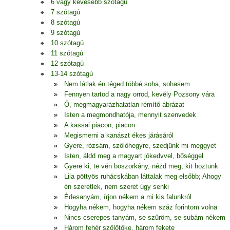
6 vagy kevesebb szótagú
7 szótagú
8 szótagú
9 szótagú
10 szótagú
11 szótagú
12 szótagú
13-14 szótagú
Nem látlak én téged többé soha, sohasem
Fennyen tartod a nagy orrod, kevély Pozsony vára
Ó, megmagyarázhatatlan rémítő ábrázat
Isten a megmondhatója, mennyit szenvedek
A kassai piacon, piacon
Megismerni a kanászt ékes járásáról
Gyere, rózsám, szőlőhegyre, szedjünk mi meggyet
Isten, áldd meg a magyart jókedvvel, bőséggel
Gyere ki, te vén boszorkány, nézd meg, kit hoztunk
Lila pöttyös ruhácskában láttalak meg elsőbb; Ahogy
én szeretlek, nem szeret úgy senki
Édesanyám, írjon nékem a mi kis falunkról
Hogyha nékem, hogyha nékem száz forintom volna
Nincs cserepes tanyám, se szűröm, se subám nékem
Három fehér szőlőtőke, három fekete