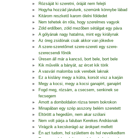
Rózsáját ki szeretni, óráját nem felejti
Hogyha hozzád járulunk, szemünk könnybe lábad
Kitárom reszkető karom ölelni földedet
Nem tehetek én róla, hogy szerelmes vagyok
Zöld erdőben, zöld mezőben sétálgat egy páva
A gólyának nagy hatalma, mint egy királynak
Az öreg zsidónak csak akkor van jókedve
A szere-szeretőmet szere-szereti egy szere-
szerecsendi főnök
Üresen áll már a kancsó, bort bele, bort bele
Kik művelik a bányát, az ércet kik törik
A vasvári malomba sok verebek laknak
Ez a kislány megy a kútra, korsót visz a karján
Megy a kocsi, megy a kocsi ganajért, ganajért
Fogd meg, rózsám, a csecsem, senkinek se
fecsegem
Amott a domboldalon rózsa terem bokrokon
Minapában egy szép asszony belém szeretett
Eltörött a hegedűm, nem akar szólani
Nem volt párja a faluban Kerekes Andrásnak
Virágzik a kecskerágó az árokpart mellett
Én azt tudom, hol születtem és hol nevelkedtem