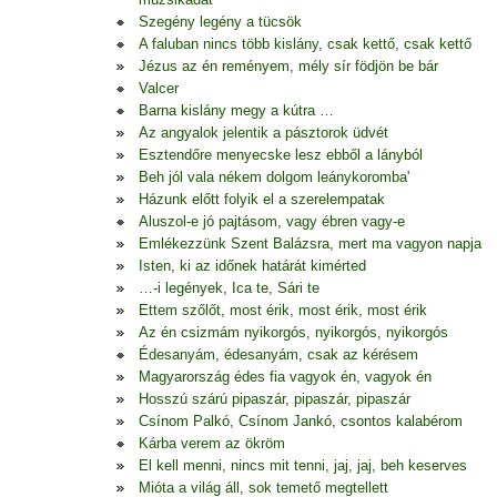
Szegény legény a tücsök
A faluban nincs több kislány, csak kettő, csak kettő
Jézus az én reményem, mély sír födjön be bár
Valcer
Barna kislány megy a kútra …
Az angyalok jelentik a pásztorok üdvét
Esztendőre menyecske lesz ebből a lányból
Beh jól vala nékem dolgom leánykoromba'
Házunk előtt folyik el a szerelempatak
Aluszol-e jó pajtásom, vagy ébren vagy-e
Emlékezzünk Szent Balázsra, mert ma vagyon napja
Isten, ki az időnek határát kimérted
…-i legények, Ica te, Sári te
Ettem szőlőt, most érik, most érik, most érik
Az én csizmám nyikorgós, nyikorgós, nyikorgós
Édesanyám, édesanyám, csak az kérésem
Magyarország édes fia vagyok én, vagyok én
Hosszú szárú pipaszár, pipaszár, pipaszár
Csínom Palkó, Csínom Jankó, csontos kalabérom
Kárba verem az ökröm
El kell menni, nincs mit tenni, jaj, jaj, beh keserves
Mióta a világ áll, sok temető megtellett