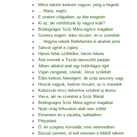
Mikor nekem kedvem vagyon, pöng a hegedű
… Mária, segíts
E siralom völgyében, az élet tengerén
Ki az, aki mifölöttünk ily nagyot kiált?
Boldogságos Szűz Mária egykor magában
Szeress engem, édes rózsám, én is szeretlek
… Hogyha velünk Betlehembe el akartok jönni
Sáncot ugrott a cigány …
Három fehér szőlőtőke, három fekete
Átal mennék a Tiszán daruszőrű paripán
Álltam ablakid alatt egy holdvilágos éjjel
Vígan zengjetek, citerák, Jézus született
Édes-kedves feleségem, de szép asszony vagy
Huszár vagyok, kedves rózsám, az is maradok
Kolozsvár nincs bekerítve szlobod uj drumu
Van-e, aki ne szeretné a Szűz Máriát
Boldogságos Szűz Mária egykor magában
Nyári virág hófuvalom alatt nem zöldül
Elmentem én a vásárba, ladiladilom
Pittyedáré
Ó, én szegény kismadár, mire vetemedtem
Búcsút vennem, el kell mennem e földről nékem