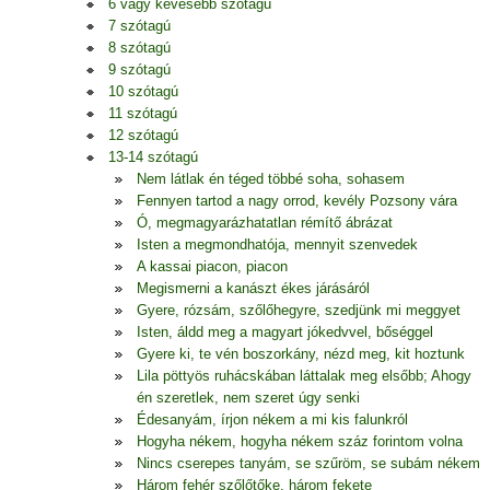
6 vagy kevesebb szótagú
7 szótagú
8 szótagú
9 szótagú
10 szótagú
11 szótagú
12 szótagú
13-14 szótagú
Nem látlak én téged többé soha, sohasem
Fennyen tartod a nagy orrod, kevély Pozsony vára
Ó, megmagyarázhatatlan rémítő ábrázat
Isten a megmondhatója, mennyit szenvedek
A kassai piacon, piacon
Megismerni a kanászt ékes járásáról
Gyere, rózsám, szőlőhegyre, szedjünk mi meggyet
Isten, áldd meg a magyart jókedvvel, bőséggel
Gyere ki, te vén boszorkány, nézd meg, kit hoztunk
Lila pöttyös ruhácskában láttalak meg elsőbb; Ahogy
én szeretlek, nem szeret úgy senki
Édesanyám, írjon nékem a mi kis falunkról
Hogyha nékem, hogyha nékem száz forintom volna
Nincs cserepes tanyám, se szűröm, se subám nékem
Három fehér szőlőtőke, három fekete