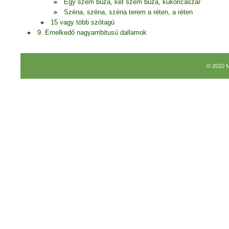
Egy szem búza, két szem búza, kukoricaszár
Széna, széna, széna terem a réten, a réten
15 vagy több szótagú
9. Emelkedő nagyambitusú dallamok
© 2010 M