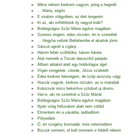
Mikor nekem kedvem vagyon, pöng a hegedű
… Mária, segíts
E siralom völgyében, az élet tengerén
Ki az, aki mifölöttünk ily nagyot kiált?
Boldogságos Szűz Mária egykor magában
Szeress engem, édes rózsám, én is szeretlek
… Hogyha velünk Betlehembe el akartok jönni
Sáncot ugrott a cigány …
Három fehér szőlőtőke, három fekete
Átal mennék a Tiszán daruszőrű paripán
Álltam ablakid alatt egy holdvilágos éjjel
Vígan zengjetek, citerák, Jézus született
Édes-kedves feleségem, de szép asszony vagy
Huszár vagyok, kedves rózsám, az is maradok
Kolozsvár nincs bekerítve szlobod uj drumu
Van-e, aki ne szeretné a Szűz Máriát
Boldogságos Szűz Mária egykor magában
Nyári virág hófuvalom alatt nem zöldül
Elmentem én a vásárba, ladiladilom
Pittyedáré
Ó, én szegény kismadár, mire vetemedtem
Búcsút vennem, el kell mennem e földről nékem