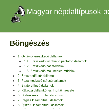
Magyar népdaltípusok p
Böngészés
1. Oktávról ereszkedő dallamok
1.1. Ereszkedő kvintváltó pentaton dallamok
1.2. Ereszkedő pásztordalok
1.3. Ereszkedő moll népies műdalok
2. Ereszkedő dúr dallamok
3. Pszalmodizáló stílusú dallamok
4. Sirató stílusú dallamok
5. Rákóczi dallamkör és fríg környezete
6. Duda-kanász mulattató stílus
7. Régies kisambitusú dallamok
8. Újszerű kisambitusú dallamok