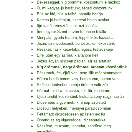
Békességgel, víg örömmel köszöntünk e házhoz
Ó, mi kegyes jó barátunk, téged köszöntünk
Bús az idő, bús a felhő, homály borítja
Keress jó barátokat, szeresd híven azokat
Ifjú varjú keresztől csak azt kiabálja
Íme egykor Szent István Istenben felálla
Menj alá, gyarló testem, lépj örökös házadba
Jézus szenvedéséről, bűnösök, emlékezzünk
Reszket, fázik keze-lába, egész testecskéje
Éjfél után egy az óra, kiáltanom kell
Jézus ágyán nincsen paplan, sír az ártatlan
Víg örömmel, nagy örömmel mostan köszöntünk
Pásztorok, fel, éjfél van, nem illik már szunnyadni
Három hordó borom van, borom van, borom van
Szélbus kedvetlen orcája örömre változék
Hármat tojott a fürjecske, für, für, rendemre
Újesztendőt köszöntünk kiskarácsony nagy napján
Dicséretes a gyermek, ki e nap született
Dicsőült helyeken, mennyei paradicsomban
Feltámadt dicsőségesen az Istennek fia
Örvend az ég vigassággal, dicséretekkel
Készítsd, múzsám, lantodat, zendítsd meg
muzsikádat