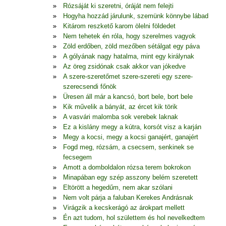
Rózsáját ki szeretni, óráját nem felejti
Hogyha hozzád járulunk, szemünk könnybe lábad
Kitárom reszkető karom ölelni földedet
Nem tehetek én róla, hogy szerelmes vagyok
Zöld erdőben, zöld mezőben sétálgat egy páva
A gólyának nagy hatalma, mint egy királynak
Az öreg zsidónak csak akkor van jókedve
A szere-szeretőmet szere-szereti egy szere-
szerecsendi főnök
Üresen áll már a kancsó, bort bele, bort bele
Kik művelik a bányát, az ércet kik törik
A vasvári malomba sok verebek laknak
Ez a kislány megy a kútra, korsót visz a karján
Megy a kocsi, megy a kocsi ganajért, ganajért
Fogd meg, rózsám, a csecsem, senkinek se
fecsegem
Amott a domboldalon rózsa terem bokrokon
Minapában egy szép asszony belém szeretett
Eltörött a hegedűm, nem akar szólani
Nem volt párja a faluban Kerekes Andrásnak
Virágzik a kecskerágó az árokpart mellett
Én azt tudom, hol születtem és hol nevelkedtem