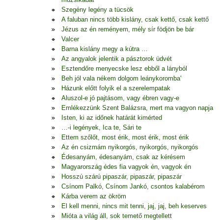
Szegény legény a tücsök
A faluban nincs több kislány, csak kettő, csak kettő
Jézus az én reményem, mély sír födjön be bár
Valcer
Barna kislány megy a kútra …
Az angyalok jelentik a pásztorok üdvét
Esztendőre menyecske lesz ebből a lányból
Beh jól vala nékem dolgom leánykoromba'
Házunk előtt folyik el a szerelempatak
Aluszol-e jó pajtásom, vagy ébren vagy-e
Emlékezzünk Szent Balázsra, mert ma vagyon napja
Isten, ki az időnek határát kimérted
…-i legények, Ica te, Sári te
Ettem szőlőt, most érik, most érik, most érik
Az én csizmám nyikorgós, nyikorgós, nyikorgós
Édesanyám, édesanyám, csak az kérésem
Magyarország édes fia vagyok én, vagyok én
Hosszú szárú pipaszár, pipaszár, pipaszár
Csínom Palkó, Csínom Jankó, csontos kalabérom
Kárba verem az ökröm
El kell menni, nincs mit tenni, jaj, jaj, beh keserves
Mióta a világ áll, sok temető megtellett