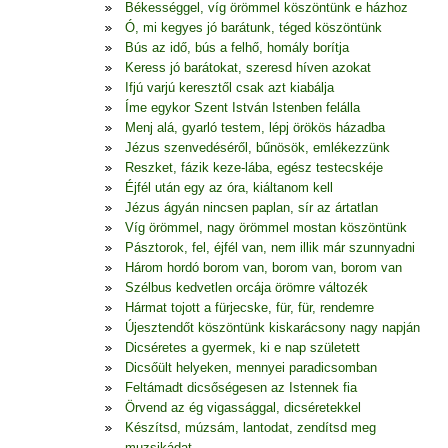
Békességgel, víg örömmel köszöntünk e házhoz
Ó, mi kegyes jó barátunk, téged köszöntünk
Bús az idő, bús a felhő, homály borítja
Keress jó barátokat, szeresd híven azokat
Ifjú varjú keresztől csak azt kiabálja
Íme egykor Szent István Istenben felálla
Menj alá, gyarló testem, lépj örökös házadba
Jézus szenvedéséről, bűnösök, emlékezzünk
Reszket, fázik keze-lába, egész testecskéje
Éjfél után egy az óra, kiáltanom kell
Jézus ágyán nincsen paplan, sír az ártatlan
Víg örömmel, nagy örömmel mostan köszöntünk
Pásztorok, fel, éjfél van, nem illik már szunnyadni
Három hordó borom van, borom van, borom van
Szélbus kedvetlen orcája örömre változék
Hármat tojott a fürjecske, für, für, rendemre
Újesztendőt köszöntünk kiskarácsony nagy napján
Dicséretes a gyermek, ki e nap született
Dicsőült helyeken, mennyei paradicsomban
Feltámadt dicsőségesen az Istennek fia
Örvend az ég vigassággal, dicséretekkel
Készítsd, múzsám, lantodat, zendítsd meg
muzsikádat