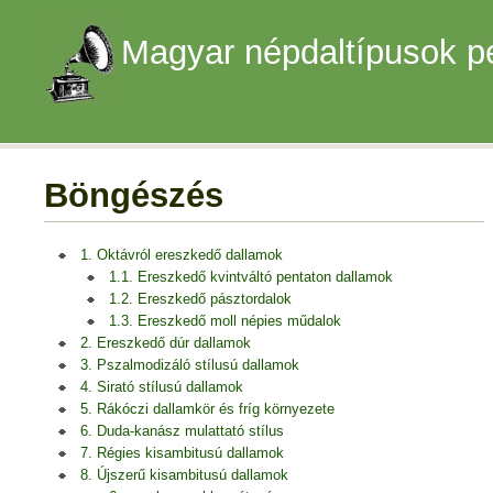
Magyar népdaltípusok p
Böngészés
1. Oktávról ereszkedő dallamok
1.1. Ereszkedő kvintváltó pentaton dallamok
1.2. Ereszkedő pásztordalok
1.3. Ereszkedő moll népies műdalok
2. Ereszkedő dúr dallamok
3. Pszalmodizáló stílusú dallamok
4. Sirató stílusú dallamok
5. Rákóczi dallamkör és fríg környezete
6. Duda-kanász mulattató stílus
7. Régies kisambitusú dallamok
8. Újszerű kisambitusú dallamok