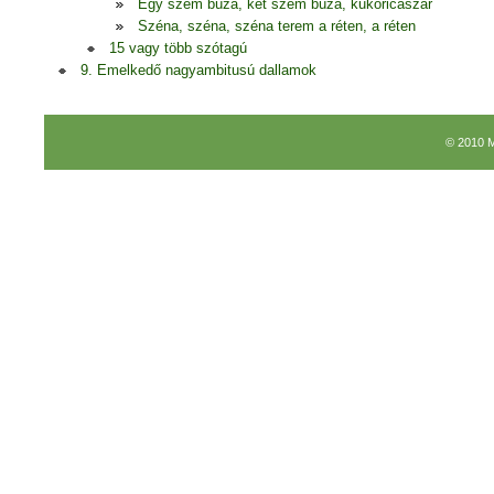
Egy szem búza, két szem búza, kukoricaszár
Széna, széna, széna terem a réten, a réten
15 vagy több szótagú
9. Emelkedő nagyambitusú dallamok
© 2010 M