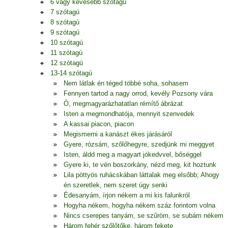
6 vagy kevesebb szótagú
7 szótagú
8 szótagú
9 szótagú
10 szótagú
11 szótagú
12 szótagú
13-14 szótagú
Nem látlak én téged többé soha, sohasem
Fennyen tartod a nagy orrod, kevély Pozsony vára
Ó, megmagyarázhatatlan rémítő ábrázat
Isten a megmondhatója, mennyit szenvedek
A kassai piacon, piacon
Megismerni a kanászt ékes járásáról
Gyere, rózsám, szőlőhegyre, szedjünk mi meggyet
Isten, áldd meg a magyart jókedvvel, bőséggel
Gyere ki, te vén boszorkány, nézd meg, kit hoztunk
Lila pöttyös ruhácskában láttalak meg elsőbb; Ahogy
én szeretlek, nem szeret úgy senki
Édesanyám, írjon nékem a mi kis falunkról
Hogyha nékem, hogyha nékem száz forintom volna
Nincs cserepes tanyám, se szűröm, se subám nékem
Három fehér szőlőtőke, három fekete