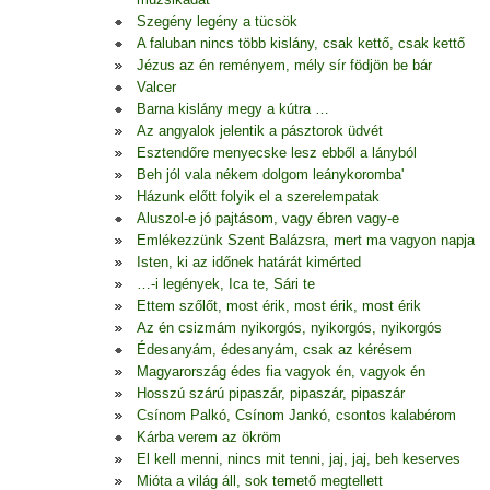
Szegény legény a tücsök
A faluban nincs több kislány, csak kettő, csak kettő
Jézus az én reményem, mély sír födjön be bár
Valcer
Barna kislány megy a kútra …
Az angyalok jelentik a pásztorok üdvét
Esztendőre menyecske lesz ebből a lányból
Beh jól vala nékem dolgom leánykoromba'
Házunk előtt folyik el a szerelempatak
Aluszol-e jó pajtásom, vagy ébren vagy-e
Emlékezzünk Szent Balázsra, mert ma vagyon napja
Isten, ki az időnek határát kimérted
…-i legények, Ica te, Sári te
Ettem szőlőt, most érik, most érik, most érik
Az én csizmám nyikorgós, nyikorgós, nyikorgós
Édesanyám, édesanyám, csak az kérésem
Magyarország édes fia vagyok én, vagyok én
Hosszú szárú pipaszár, pipaszár, pipaszár
Csínom Palkó, Csínom Jankó, csontos kalabérom
Kárba verem az ökröm
El kell menni, nincs mit tenni, jaj, jaj, beh keserves
Mióta a világ áll, sok temető megtellett