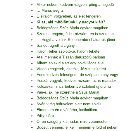
Mikor nekem kedvem vagyon, pöng a hegedű
… Mária, segíts
E siralom völgyében, az élet tengerén
Ki az, aki mifölöttünk ily nagyot kiált?
Boldogságos Szűz Mária egykor magában
Szeress engem, édes rózsám, én is szeretlek
… Hogyha velünk Betlehembe el akartok jönni
Sáncot ugrott a cigány …
Három fehér szőlőtőke, három fekete
Átal mennék a Tiszán daruszőrű paripán
Álltam ablakid alatt egy holdvilágos éjjel
Vígan zengjetek, citerák, Jézus született
Édes-kedves feleségem, de szép asszony vagy
Huszár vagyok, kedves rózsám, az is maradok
Kolozsvár nincs bekerítve szlobod uj drumu
Van-e, aki ne szeretné a Szűz Máriát
Boldogságos Szűz Mária egykor magában
Nyári virág hófuvalom alatt nem zöldül
Elmentem én a vásárba, ladiladilom
Pittyedáré
Ó, én szegény kismadár, mire vetemedtem
Búcsút vennem, el kell mennem e földről nékem