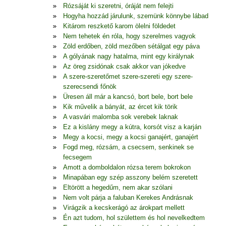
Rózsáját ki szeretni, óráját nem felejti
Hogyha hozzád járulunk, szemünk könnybe lábad
Kitárom reszkető karom ölelni földedet
Nem tehetek én róla, hogy szerelmes vagyok
Zöld erdőben, zöld mezőben sétálgat egy páva
A gólyának nagy hatalma, mint egy királynak
Az öreg zsidónak csak akkor van jókedve
A szere-szeretőmet szere-szereti egy szere-
szerecsendi főnök
Üresen áll már a kancsó, bort bele, bort bele
Kik művelik a bányát, az ércet kik törik
A vasvári malomba sok verebek laknak
Ez a kislány megy a kútra, korsót visz a karján
Megy a kocsi, megy a kocsi ganajért, ganajért
Fogd meg, rózsám, a csecsem, senkinek se
fecsegem
Amott a domboldalon rózsa terem bokrokon
Minapában egy szép asszony belém szeretett
Eltörött a hegedűm, nem akar szólani
Nem volt párja a faluban Kerekes Andrásnak
Virágzik a kecskerágó az árokpart mellett
Én azt tudom, hol születtem és hol nevelkedtem