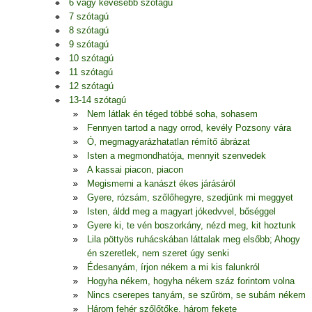
6 vagy kevesebb szótagú
7 szótagú
8 szótagú
9 szótagú
10 szótagú
11 szótagú
12 szótagú
13-14 szótagú
Nem látlak én téged többé soha, sohasem
Fennyen tartod a nagy orrod, kevély Pozsony vára
Ó, megmagyarázhatatlan rémítő ábrázat
Isten a megmondhatója, mennyit szenvedek
A kassai piacon, piacon
Megismerni a kanászt ékes járásáról
Gyere, rózsám, szőlőhegyre, szedjünk mi meggyet
Isten, áldd meg a magyart jókedvvel, bőséggel
Gyere ki, te vén boszorkány, nézd meg, kit hoztunk
Lila pöttyös ruhácskában láttalak meg elsőbb; Ahogy
én szeretlek, nem szeret úgy senki
Édesanyám, írjon nékem a mi kis falunkról
Hogyha nékem, hogyha nékem száz forintom volna
Nincs cserepes tanyám, se szűröm, se subám nékem
Három fehér szőlőtőke, három fekete