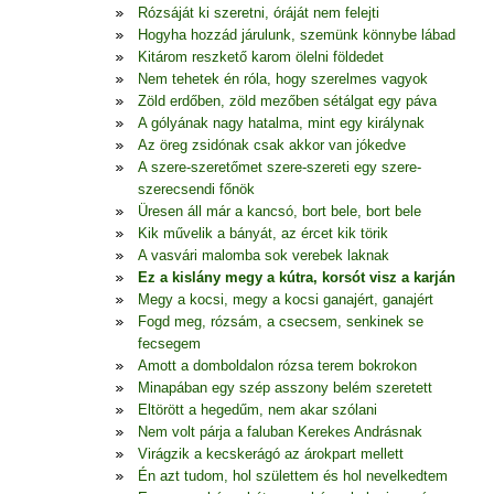
Rózsáját ki szeretni, óráját nem felejti
Hogyha hozzád járulunk, szemünk könnybe lábad
Kitárom reszkető karom ölelni földedet
Nem tehetek én róla, hogy szerelmes vagyok
Zöld erdőben, zöld mezőben sétálgat egy páva
A gólyának nagy hatalma, mint egy királynak
Az öreg zsidónak csak akkor van jókedve
A szere-szeretőmet szere-szereti egy szere-
szerecsendi főnök
Üresen áll már a kancsó, bort bele, bort bele
Kik művelik a bányát, az ércet kik törik
A vasvári malomba sok verebek laknak
Ez a kislány megy a kútra, korsót visz a karján
Megy a kocsi, megy a kocsi ganajért, ganajért
Fogd meg, rózsám, a csecsem, senkinek se
fecsegem
Amott a domboldalon rózsa terem bokrokon
Minapában egy szép asszony belém szeretett
Eltörött a hegedűm, nem akar szólani
Nem volt párja a faluban Kerekes Andrásnak
Virágzik a kecskerágó az árokpart mellett
Én azt tudom, hol születtem és hol nevelkedtem