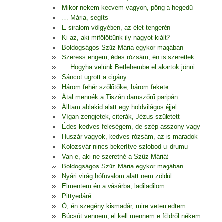
Mikor nekem kedvem vagyon, pöng a hegedű
… Mária, segíts
E siralom völgyében, az élet tengerén
Ki az, aki mifölöttünk ily nagyot kiált?
Boldogságos Szűz Mária egykor magában
Szeress engem, édes rózsám, én is szeretlek
… Hogyha velünk Betlehembe el akartok jönni
Sáncot ugrott a cigány …
Három fehér szőlőtőke, három fekete
Átal mennék a Tiszán daruszőrű paripán
Álltam ablakid alatt egy holdvilágos éjjel
Vígan zengjetek, citerák, Jézus született
Édes-kedves feleségem, de szép asszony vagy
Huszár vagyok, kedves rózsám, az is maradok
Kolozsvár nincs bekerítve szlobod uj drumu
Van-e, aki ne szeretné a Szűz Máriát
Boldogságos Szűz Mária egykor magában
Nyári virág hófuvalom alatt nem zöldül
Elmentem én a vásárba, ladiladilom
Pittyedáré
Ó, én szegény kismadár, mire vetemedtem
Búcsút vennem, el kell mennem e földről nékem