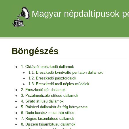
Magyar népdaltípusok p
Böngészés
1. Oktávról ereszkedő dallamok
1.1. Ereszkedő kvintváltó pentaton dallamok
1.2. Ereszkedő pásztordalok
1.3. Ereszkedő moll népies műdalok
2. Ereszkedő dúr dallamok
3. Pszalmodizáló stílusú dallamok
4. Sirató stílusú dallamok
5. Rákóczi dallamkör és fríg környezete
6. Duda-kanász mulattató stílus
7. Régies kisambitusú dallamok
8. Újszerű kisambitusú dallamok