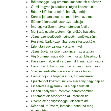
Békességgel, víg örömmel köszöntünk e házhoz
Ó, mi kegyes jó barátunk, téged köszöntünk
Bús az idő, bús a felhő, homály borítja
Keress jó barátokat, szeresd híven azokat
Ifjú varjú keresztől csak azt kiabálja
Íme egykor Szent István Istenben felálla
Menj alá, gyarló testem, lépj örökös házadba
Jézus szenvedéséről, bűnösök, emlékezzünk
Reszket, fázik keze-lába, egész testecskéje
Éjfél után egy az óra, kiáltanom kell
Jézus ágyán nincsen paplan, sír az ártatlan
Víg örömmel, nagy örömmel mostan köszöntünk
Pásztorok, fel, éjfél van, nem illik már szunnyadni
Három hordó borom van, borom van, borom van
Szélbus kedvetlen orcája örömre változék
Hármat tojott a fürjecske, für, für, rendemre
Újesztendőt köszöntünk kiskarácsony nagy napján
Dicséretes a gyermek, ki e nap született
Dicsőült helyeken, mennyei paradicsomban
Feltámadt dicsőségesen az Istennek fia
Örvend az ég vigassággal, dicséretekkel
Készítsd, múzsám, lantodat, zendítsd meg
muzsikádat