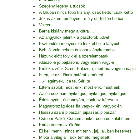
Szegény legény a tücsök
A faluban nincs több kislány, csak kettő, csak kettő
Jézus az én reményem, mély sír födjön be bár
Valcer
Barna kislány megy a kútra …
Az angyalok jelentik a pásztorok üdvét
Esztendőre menyecske lesz ebből a lányból
Beh jól vala nékem dolgom leánykoromba'
Házunk előtt folyik el a szerelempatak
Aluszol-e jó pajtásom, vagy ébren vagy-e
Emlékezzünk Szent Balázsra, mert ma vagyon napja
Isten, ki az időnek határát kimérted
…-i legények, Ica te, Sári te
Ettem szőlőt, most érik, most érik, most érik
Az én csizmám nyikorgós, nyikorgós, nyikorgós
Édesanyám, édesanyám, csak az kérésem
Magyarország édes fia vagyok én, vagyok én
Hosszú szárú pipaszár, pipaszár, pipaszár
Csínom Palkó, Csínom Jankó, csontos kalabérom
Kárba verem az ökröm
El kell menni, nincs mit tenni, jaj, jaj, beh keserves
Mióta a világ áll, sok temető megtellett