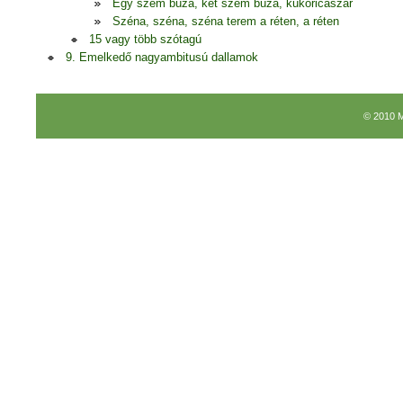
Egy szem búza, két szem búza, kukoricaszár
Széna, széna, széna terem a réten, a réten
15 vagy több szótagú
9. Emelkedő nagyambitusú dallamok
© 2010 M