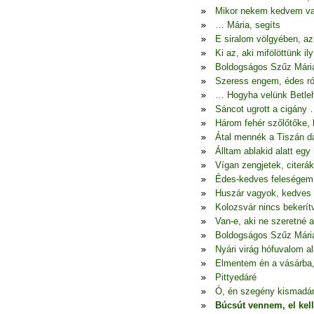
Mikor nekem kedvem va
… Mária, segíts
E siralom völgyében, az
Ki az, aki mifölöttünk il
Boldogságos Szűz Mári
Szeress engem, édes ró
… Hogyha velünk Betleh
Sáncot ugrott a cigány
Három fehér szőlőtőke,
Átal mennék a Tiszán d
Álltam ablakid alatt egy 
Vígan zengjetek, citerák
Édes-kedves feleségem
Huszár vagyok, kedves 
Kolozsvár nincs bekerít
Van-e, aki ne szeretné 
Boldogságos Szűz Mári
Nyári virág hófuvalom al
Elmentem én a vásárba, 
Pittyedáré
Ó, én szegény kismadá
Búcsút vennem, el kel