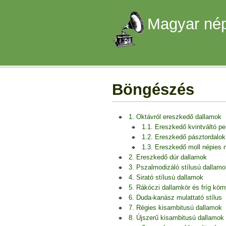
Magyar nép
Böngészés
1. Oktávról ereszkedő dallamok
1.1. Ereszkedő kvintváltó p
1.2. Ereszkedő pásztordalok
1.3. Ereszkedő moll népies
2. Ereszkedő dúr dallamok
3. Pszalmodizáló stílusú dallamo
4. Sirató stílusú dallamok
5. Rákóczi dallamkör és fríg kör
6. Duda-kanász mulattató stílus
7. Régies kisambitusú dallamok
8. Újszerű kisambitusú dallamok