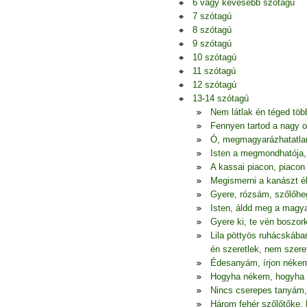
6 vagy kevesebb szótagú
7 szótagú
8 szótagú
9 szótagú
10 szótagú
11 szótagú
12 szótagú
13-14 szótagú
Nem látlak én téged tö
Fennyen tartod a nagy o
Ó, megmagyarázhatatlan
Isten a megmondhatója
A kassai piacon, piacon
Megismerni a kanászt ék
Gyere, rózsám, szőlőhe
Isten, áldd meg a magya
Gyere ki, te vén boszor
Lila pöttyös ruhácskába
én szeretlek, nem szere
Édesanyám, írjon nékem 
Hogyha nékem, hogyha 
Nincs cserepes tanyám
Három fehér szőlőtőke,