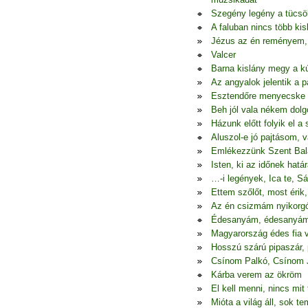
Szegény legény a tücsö
A faluban nincs több kis
Jézus az én reményem, 
Valcer
Barna kislány megy a k
Az angyalok jelentik a 
Esztendőre menyecske l
Beh jól vala nékem dol
Házunk előtt folyik el a
Aluszol-e jó pajtásom, 
Emlékezzünk Szent Bal
Isten, ki az időnek hatá
…-i legények, Ica te, Sár
Ettem szőlőt, most érik,
Az én csizmám nyikorgó
Édesanyám, édesanyám
Magyarország édes fia 
Hosszú szárú pipaszár, 
Csínom Palkó, Csínom 
Kárba verem az ökröm
El kell menni, nincs mit 
Mióta a világ áll, sok te