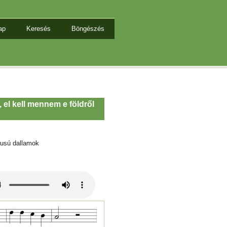
ap
Keresés
Böngészés
el kell mennem e földről
tusú dallamok