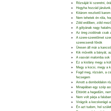
Rózsáját ki szeretni, órá
Hogyha hozzád járulunk
Kitárom reszkető karom ö
Nem tehetek én róla, h
Zöld erdőben, zöld mez
A gólyának nagy hatalma
Az öreg zsidónak csak 
A szere-szeretőmet szer
szerecsendi főnök
Üresen áll már a kancsó,
Kik művelik a bányát, az
A vasvári malomba sok 
Ez a kislány megy a kútr
Megy a kocsi, megy a ko
Fogd meg, rózsám, a c
fecsegem
Amott a domboldalon ró
Minapában egy szép ass
Eltörött a hegedűm, nem
Nem volt párja a falub
Virágzik a kecskerágó a
Én azt tudom, hol szüle