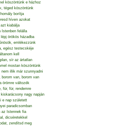
mel köszöntünk e házhoz
k, téged köszöntünk
 homály borítja
eresd híven azokat
 azt kiabálja
Istenben felálla
, lépj örökös házadba
bűnösök, emlékezzünk
a, egész testecskéje
áltanom kell
lan, sír az ártatlan
mmel mostan köszöntünk
n, nem illik már szunnyadni
, borom van, borom van
a örömre változék
, für, für, rendemre
 kiskarácsony nagy napján
 e nap született
nyei paradicsomban
az Istennek fia
l, dicséretekkel
odat, zendítsd meg