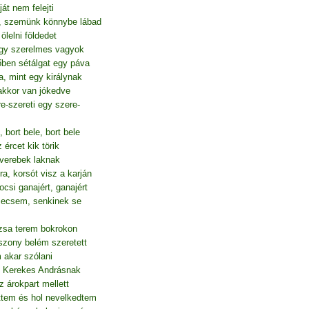
ját nem felejti
, szemünk könnybe lábad
lelni földedet
ogy szerelmes vagyok
őben sétálgat egy páva
, mint egy királynak
akkor van jókedve
e-szereti egy szere-
 bort bele, bort bele
 ércet kik törik
verebek laknak
a, korsót visz a karján
csi ganajért, ganajért
secsem, senkinek se
zsa terem bokrokon
zony belém szeretett
 akar szólani
an Kerekes Andrásnak
z árokpart mellett
ttem és hol nevelkedtem