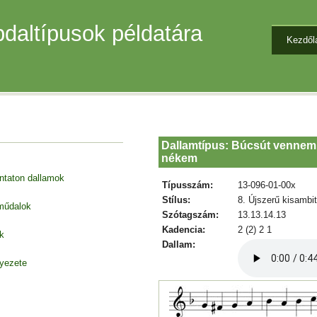
daltípusok példatára
Kezdől
Dallamtípus: Búcsút vennem, 
nékem
entaton dallamok
Típusszám:
13-096-01-00x
Stílus:
8. Újszerű kisambi
 műdalok
Szótagszám:
13.13.14.13
Kadencia:
2 (2) 2 1
k
Dallam:
nyezete