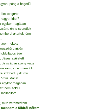
gyon, pöng a hegedű
 élet tengerén
y nagyot kiált?
a egykor magában
zsám, én is szeretlek
embe el akartok jönni
 …
 három fekete
aruszőrű paripán
holdvilágos éjjel
, Jézus született
, de szép asszony vagy
rózsám, az is maradok
ve szlobod uj drumu
a Szűz Máriát
a egykor magában
att nem zöldül
ladiladilom
r, mire vetemedtem
l mennem e földről nékem