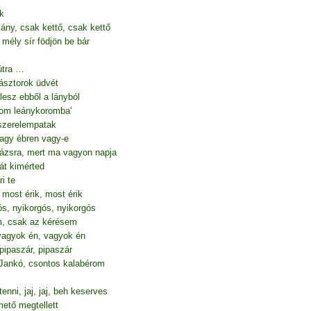
k
lány, csak kettő, csak kettő
mély sír födjön be bár
útra …
pásztorok üdvét
esz ebből a lányból
gom leánykoromba'
 szerelempatak
vagy ébren vagy-e
ázsra, mert ma vagyon napja
rát kimérted
i te
 most érik, most érik
s, nyikorgós, nyikorgós
, csak az kérésem
vagyok én, vagyok én
pipaszár, pipaszár
Jankó, csontos kalabérom
tenni, jaj, jaj, beh keserves
mető megtellett