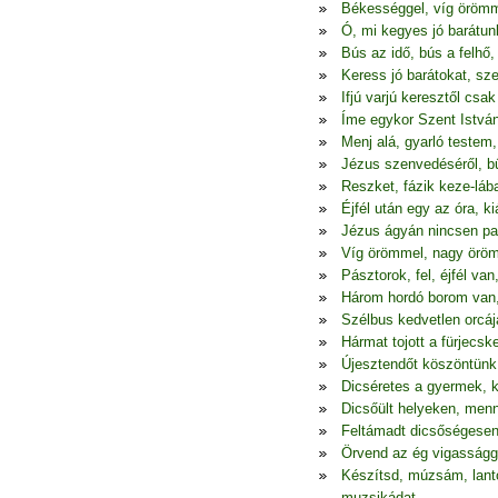
Békességgel, víg öröm
Ó, mi kegyes jó barátun
Bús az idő, bús a felhő,
Keress jó barátokat, sz
Ifjú varjú keresztől csak
Íme egykor Szent István 
Menj alá, gyarló testem
Jézus szenvedéséről, 
Reszket, fázik keze-láb
Éjfél után egy az óra, ki
Jézus ágyán nincsen pap
Víg örömmel, nagy örö
Pásztorok, fel, éjfél va
Három hordó borom van
Szélbus kedvetlen orcáj
Hármat tojott a fürjecske
Újesztendőt köszöntünk
Dicséretes a gyermek, ki
Dicsőült helyeken, men
Feltámadt dicsőségesen 
Örvend az ég vigasságga
Készítsd, múzsám, lant
muzsikádat