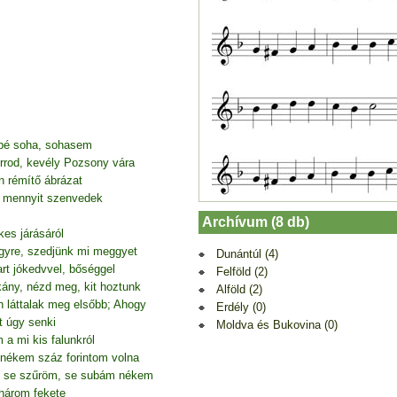
bbé soha, sohasem
rrod, kevély Pozsony vára
 rémítő ábrázat
, mennyit szenvedek
Archívum (8 db)
es járásáról
gyre, szedjünk mi meggyet
Dunántúl (4)
rt jókedvvel, bőséggel
Felföld (2)
kány, nézd meg, kit hoztunk
Alföld (2)
n láttalak meg elsőbb; Ahogy
Erdély (0)
t úgy senki
Moldva és Bukovina (0)
a mi kis falunkról
nékem száz forintom volna
, se szűröm, se subám nékem
 három fekete