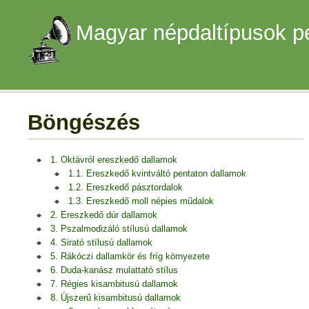
Magyar népdaltípusok p
Böngészés
1. Oktávról ereszkedő dallamok
1.1. Ereszkedő kvintváltó pentaton dallamok
1.2. Ereszkedő pásztordalok
1.3. Ereszkedő moll népies műdalok
2. Ereszkedő dúr dallamok
3. Pszalmodizáló stílusú dallamok
4. Sirató stílusú dallamok
5. Rákóczi dallamkör és fríg környezete
6. Duda-kanász mulattató stílus
7. Régies kisambitusú dallamok
8. Újszerű kisambitusú dallamok