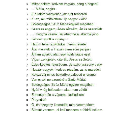
Mikor nekem kedvem vagyon, pöng a hegedű
… Mária, segíts
E siralom völgyében, az élet tengerén
Ki az, aki mifölöttünk ily nagyot kiált?
Boldogságos Szűz Mária egykor magában
Szeress engem, édes rózsám, én is szeretlek
… Hogyha velünk Betlehembe el akartok jönni
Sáncot ugrott a cigány …
Három fehér szőlőtőke, három fekete
Átal mennék a Tiszán daruszőrű paripán
Álltam ablakid alatt egy holdvilágos éjjel
Vígan zengjetek, citerák, Jézus született
Édes-kedves feleségem, de szép asszony vagy
Huszár vagyok, kedves rózsám, az is maradok
Kolozsvár nincs bekerítve szlobod uj drumu
Van-e, aki ne szeretné a Szűz Máriát
Boldogságos Szűz Mária egykor magában
Nyári virág hófuvalom alatt nem zöldül
Elmentem én a vásárba, ladiladilom
Pittyedáré
Ó, én szegény kismadár, mire vetemedtem
Búcsút vennem, el kell mennem e földről nékem