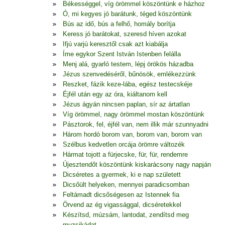
Békességgel, víg örömmel köszöntünk e házhoz
Ó, mi kegyes jó barátunk, téged köszöntünk
Bús az idő, bús a felhő, homály borítja
Keress jó barátokat, szeresd híven azokat
Ifjú varjú keresztől csak azt kiabálja
Íme egykor Szent István Istenben felálla
Menj alá, gyarló testem, lépj örökös házadba
Jézus szenvedéséről, bűnösök, emlékezzünk
Reszket, fázik keze-lába, egész testecskéje
Éjfél után egy az óra, kiáltanom kell
Jézus ágyán nincsen paplan, sír az ártatlan
Víg örömmel, nagy örömmel mostan köszöntünk
Pásztorok, fel, éjfél van, nem illik már szunnyadni
Három hordó borom van, borom van, borom van
Szélbus kedvetlen orcája örömre változék
Hármat tojott a fürjecske, für, für, rendemre
Újesztendőt köszöntünk kiskarácsony nagy napján
Dicséretes a gyermek, ki e nap született
Dicsőült helyeken, mennyei paradicsomban
Feltámadt dicsőségesen az Istennek fia
Örvend az ég vigassággal, dicséretekkel
Készítsd, múzsám, lantodat, zendítsd meg
muzsikádat