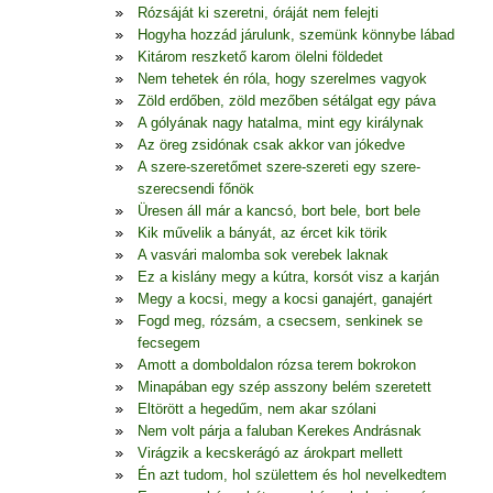
Rózsáját ki szeretni, óráját nem felejti
Hogyha hozzád járulunk, szemünk könnybe lábad
Kitárom reszkető karom ölelni földedet
Nem tehetek én róla, hogy szerelmes vagyok
Zöld erdőben, zöld mezőben sétálgat egy páva
A gólyának nagy hatalma, mint egy királynak
Az öreg zsidónak csak akkor van jókedve
A szere-szeretőmet szere-szereti egy szere-
szerecsendi főnök
Üresen áll már a kancsó, bort bele, bort bele
Kik művelik a bányát, az ércet kik törik
A vasvári malomba sok verebek laknak
Ez a kislány megy a kútra, korsót visz a karján
Megy a kocsi, megy a kocsi ganajért, ganajért
Fogd meg, rózsám, a csecsem, senkinek se
fecsegem
Amott a domboldalon rózsa terem bokrokon
Minapában egy szép asszony belém szeretett
Eltörött a hegedűm, nem akar szólani
Nem volt párja a faluban Kerekes Andrásnak
Virágzik a kecskerágó az árokpart mellett
Én azt tudom, hol születtem és hol nevelkedtem