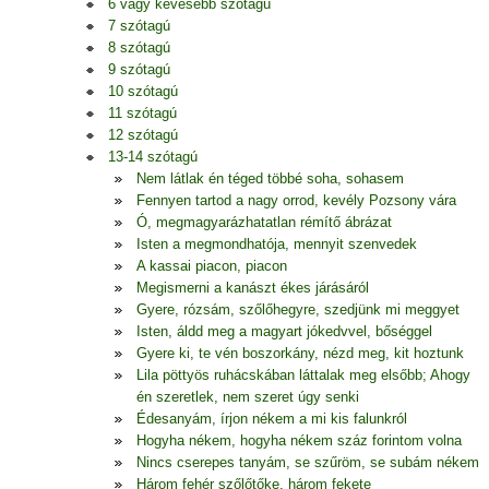
6 vagy kevesebb szótagú
7 szótagú
8 szótagú
9 szótagú
10 szótagú
11 szótagú
12 szótagú
13-14 szótagú
Nem látlak én téged többé soha, sohasem
Fennyen tartod a nagy orrod, kevély Pozsony vára
Ó, megmagyarázhatatlan rémítő ábrázat
Isten a megmondhatója, mennyit szenvedek
A kassai piacon, piacon
Megismerni a kanászt ékes járásáról
Gyere, rózsám, szőlőhegyre, szedjünk mi meggyet
Isten, áldd meg a magyart jókedvvel, bőséggel
Gyere ki, te vén boszorkány, nézd meg, kit hoztunk
Lila pöttyös ruhácskában láttalak meg elsőbb; Ahogy
én szeretlek, nem szeret úgy senki
Édesanyám, írjon nékem a mi kis falunkról
Hogyha nékem, hogyha nékem száz forintom volna
Nincs cserepes tanyám, se szűröm, se subám nékem
Három fehér szőlőtőke, három fekete