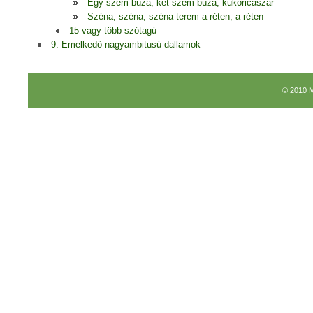
Egy szem búza, két szem búza, kukoricaszár
Széna, széna, széna terem a réten, a réten
15 vagy több szótagú
9. Emelkedő nagyambitusú dallamok
© 2010 M