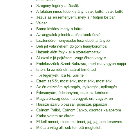
Szegény legény a tücsök
A faluban nincs több kislány, csak kettő, csak kettő
Jézus az én reményem, mély sír födjön be bár
Valcer
Barna kislány megy a kútra …
Az angyalok jelentik a pásztorok üdvét
Esztendőre menyecske lesz ebből a lányból
Beh jól vala nékem dolgom leánykoromba'
Házunk előtt folyik el a szerelempatak
Aluszol-e jó pajtásom, vagy ébren vagy-e
Emlékezzünk Szent Balázsra, mert ma vagyon napja
Isten, ki az időnek határát kimérted
…-i legények, Ica te, Sári te
Ettem szőlőt, most érik, most érik, most érik
Az én csizmám nyikorgós, nyikorgós, nyikorgós
Édesanyám, édesanyám, csak az kérésem
Magyarország édes fia vagyok én, vagyok én
Hosszú szárú pipaszár, pipaszár, pipaszár
Csínom Palkó, Csínom Jankó, csontos kalabérom
Kárba verem az ökröm
El kell menni, nincs mit tenni, jaj, jaj, beh keserves
Mióta a világ áll, sok temető megtellett