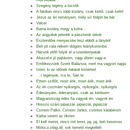
Szegény legény a tücsök
A faluban nincs több kislány, csak kettő, csak kettő
Jézus az én reményem, mély sír födjön be bár
Valcer
Barna kislány megy a kútra …
Az angyalok jelentik a pásztorok üdvét
Esztendőre menyecske lesz ebből a lányból
Beh jól vala nékem dolgom leánykoromba'
Házunk előtt folyik el a szerelempatak
Aluszol-e jó pajtásom, vagy ébren vagy-e
Emlékezzünk Szent Balázsra, mert ma vagyon napja
Isten, ki az időnek határát kimérted
…-i legények, Ica te, Sári te
Ettem szőlőt, most érik, most érik, most érik
Az én csizmám nyikorgós, nyikorgós, nyikorgós
Édesanyám, édesanyám, csak az kérésem
Magyarország édes fia vagyok én, vagyok én
Hosszú szárú pipaszár, pipaszár, pipaszár
Csínom Palkó, Csínom Jankó, csontos kalabérom
Kárba verem az ökröm
El kell menni, nincs mit tenni, jaj, jaj, beh keserves
Mióta a világ áll, sok temető megtellett