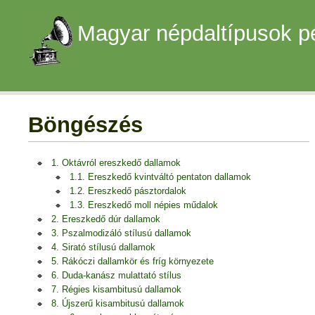
Magyar népdaltípusok p
Böngészés
1. Oktávról ereszkedő dallamok
1.1. Ereszkedő kvintváltó pentaton dallamok
1.2. Ereszkedő pásztordalok
1.3. Ereszkedő moll népies műdalok
2. Ereszkedő dúr dallamok
3. Pszalmodizáló stílusú dallamok
4. Sirató stílusú dallamok
5. Rákóczi dallamkör és fríg környezete
6. Duda-kanász mulattató stílus
7. Régies kisambitusú dallamok
8. Újszerű kisambitusú dallamok