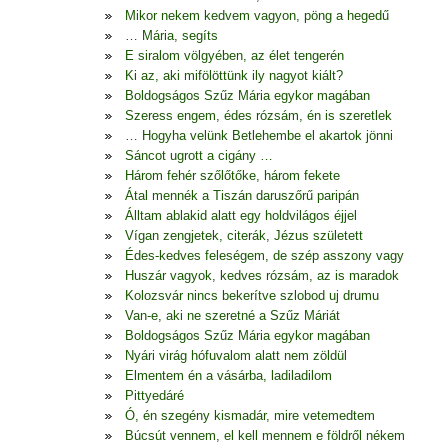
Mikor nekem kedvem vagyon, pöng a hegedű
… Mária, segíts
E siralom völgyében, az élet tengerén
Ki az, aki mifölöttünk ily nagyot kiált?
Boldogságos Szűz Mária egykor magában
Szeress engem, édes rózsám, én is szeretlek
… Hogyha velünk Betlehembe el akartok jönni
Sáncot ugrott a cigány …
Három fehér szőlőtőke, három fekete
Átal mennék a Tiszán daruszőrű paripán
Álltam ablakid alatt egy holdvilágos éjjel
Vígan zengjetek, citerák, Jézus született
Édes-kedves feleségem, de szép asszony vagy
Huszár vagyok, kedves rózsám, az is maradok
Kolozsvár nincs bekerítve szlobod uj drumu
Van-e, aki ne szeretné a Szűz Máriát
Boldogságos Szűz Mária egykor magában
Nyári virág hófuvalom alatt nem zöldül
Elmentem én a vásárba, ladiladilom
Pittyedáré
Ó, én szegény kismadár, mire vetemedtem
Búcsút vennem, el kell mennem e földről nékem