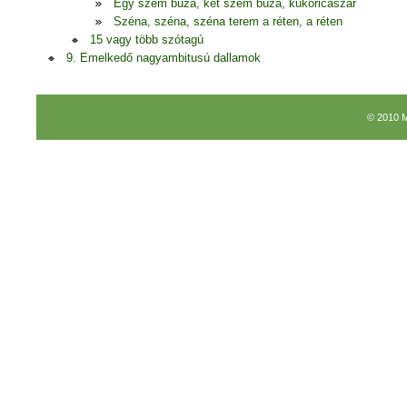
Egy szem búza, két szem búza, kukoricaszár
Széna, széna, széna terem a réten, a réten
15 vagy több szótagú
9. Emelkedő nagyambitusú dallamok
© 2010 M