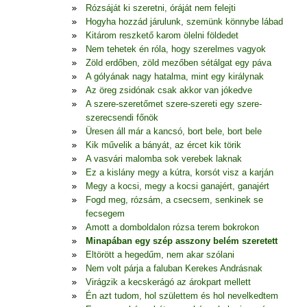
Rózsáját ki szeretni, óráját nem felejti
Hogyha hozzád járulunk, szemünk könnybe lábad
Kitárom reszkető karom ölelni földedet
Nem tehetek én róla, hogy szerelmes vagyok
Zöld erdőben, zöld mezőben sétálgat egy páva
A gólyának nagy hatalma, mint egy királynak
Az öreg zsidónak csak akkor van jókedve
A szere-szeretőmet szere-szereti egy szere-
szerecsendi főnök
Üresen áll már a kancsó, bort bele, bort bele
Kik művelik a bányát, az ércet kik törik
A vasvári malomba sok verebek laknak
Ez a kislány megy a kútra, korsót visz a karján
Megy a kocsi, megy a kocsi ganajért, ganajért
Fogd meg, rózsám, a csecsem, senkinek se
fecsegem
Amott a domboldalon rózsa terem bokrokon
Minapában egy szép asszony belém szeretett
Eltörött a hegedűm, nem akar szólani
Nem volt párja a faluban Kerekes Andrásnak
Virágzik a kecskerágó az árokpart mellett
Én azt tudom, hol születtem és hol nevelkedtem