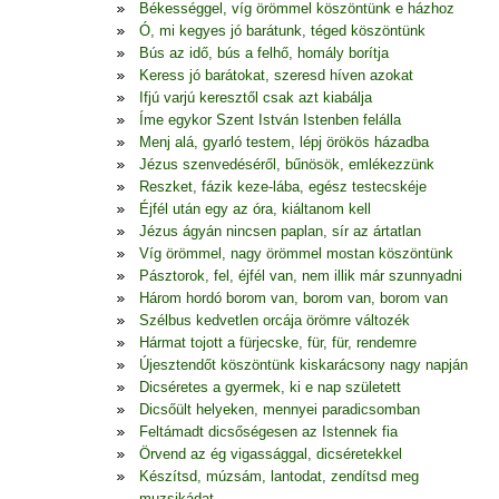
Békességgel, víg örömmel köszöntünk e házhoz
Ó, mi kegyes jó barátunk, téged köszöntünk
Bús az idő, bús a felhő, homály borítja
Keress jó barátokat, szeresd híven azokat
Ifjú varjú keresztől csak azt kiabálja
Íme egykor Szent István Istenben felálla
Menj alá, gyarló testem, lépj örökös házadba
Jézus szenvedéséről, bűnösök, emlékezzünk
Reszket, fázik keze-lába, egész testecskéje
Éjfél után egy az óra, kiáltanom kell
Jézus ágyán nincsen paplan, sír az ártatlan
Víg örömmel, nagy örömmel mostan köszöntünk
Pásztorok, fel, éjfél van, nem illik már szunnyadni
Három hordó borom van, borom van, borom van
Szélbus kedvetlen orcája örömre változék
Hármat tojott a fürjecske, für, für, rendemre
Újesztendőt köszöntünk kiskarácsony nagy napján
Dicséretes a gyermek, ki e nap született
Dicsőült helyeken, mennyei paradicsomban
Feltámadt dicsőségesen az Istennek fia
Örvend az ég vigassággal, dicséretekkel
Készítsd, múzsám, lantodat, zendítsd meg
muzsikádat