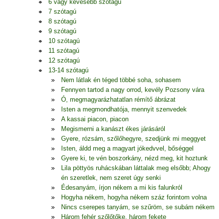
6 vagy kevesebb szótagú
7 szótagú
8 szótagú
9 szótagú
10 szótagú
11 szótagú
12 szótagú
13-14 szótagú
Nem látlak én téged többé soha, sohasem
Fennyen tartod a nagy orrod, kevély Pozsony vára
Ó, megmagyarázhatatlan rémítő ábrázat
Isten a megmondhatója, mennyit szenvedek
A kassai piacon, piacon
Megismerni a kanászt ékes járásáról
Gyere, rózsám, szőlőhegyre, szedjünk mi meggyet
Isten, áldd meg a magyart jókedvvel, bőséggel
Gyere ki, te vén boszorkány, nézd meg, kit hoztunk
Lila pöttyös ruhácskában láttalak meg elsőbb; Ahogy
én szeretlek, nem szeret úgy senki
Édesanyám, írjon nékem a mi kis falunkról
Hogyha nékem, hogyha nékem száz forintom volna
Nincs cserepes tanyám, se szűröm, se subám nékem
Három fehér szőlőtőke, három fekete