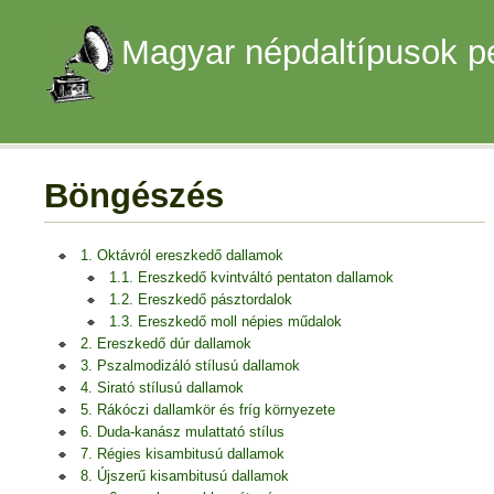
Magyar népdaltípusok p
Böngészés
1. Oktávról ereszkedő dallamok
1.1. Ereszkedő kvintváltó pentaton dallamok
1.2. Ereszkedő pásztordalok
1.3. Ereszkedő moll népies műdalok
2. Ereszkedő dúr dallamok
3. Pszalmodizáló stílusú dallamok
4. Sirató stílusú dallamok
5. Rákóczi dallamkör és fríg környezete
6. Duda-kanász mulattató stílus
7. Régies kisambitusú dallamok
8. Újszerű kisambitusú dallamok