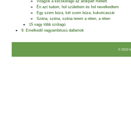
Virágzik a kecskerágó az árokpart mellett
Én azt tudom, hol születtem és hol nevelkedtem
Egy szem búza, két szem búza, kukoricaszár
Széna, széna, széna terem a réten, a réten
15 vagy több szótagú
9. Emelkedő nagyambitusú dallamok
© 2010 M