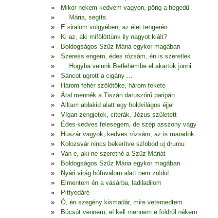
Mikor nekem kedvem vagyon, pöng a hegedű
… Mária, segíts
E siralom völgyében, az élet tengerén
Ki az, aki mifölöttünk ily nagyot kiált?
Boldogságos Szűz Mária egykor magában
Szeress engem, édes rózsám, én is szeretlek
… Hogyha velünk Betlehembe el akartok jönni
Sáncot ugrott a cigány …
Három fehér szőlőtőke, három fekete
Átal mennék a Tiszán daruszőrű paripán
Álltam ablakid alatt egy holdvilágos éjjel
Vígan zengjetek, citerák, Jézus született
Édes-kedves feleségem, de szép asszony vagy
Huszár vagyok, kedves rózsám, az is maradok
Kolozsvár nincs bekerítve szlobod uj drumu
Van-e, aki ne szeretné a Szűz Máriát
Boldogságos Szűz Mária egykor magában
Nyári virág hófuvalom alatt nem zöldül
Elmentem én a vásárba, ladiladilom
Pittyedáré
Ó, én szegény kismadár, mire vetemedtem
Búcsút vennem, el kell mennem e földről nékem