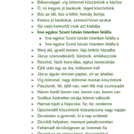
Békességgel, víg örömmel köszöntünk e házhoz
Ó, mi kegyes jó barátunk, téged köszöntünk
Bús az idő, bús a felhő, homály borítja
Keress jó barátokat, szeresd híven azokat
Ifjú varjú keresztől csak azt kiabálja
Íme egykor Szent István Istenben felálla
Íme egykor Szent István Istenben felálla a
Íme egykor Szent István Istenben felálla b
Menj alá, gyarló testem, lépj örökös házadba
Jézus szenvedéséről, bűnösök, emlékezzünk
Reszket, fázik keze-lába, egész testecskéje
Éjfél után egy az óra, kiáltanom kell
Jézus ágyán nincsen paplan, sír az ártatlan
Víg örömmel, nagy örömmel mostan köszöntünk
Pásztorok, fel, éjfél van, nem illik már szunnyadni
Három hordó borom van, borom van, borom van
Szélbus kedvetlen orcája örömre változék
Hármat tojott a fürjecske, für, für, rendemre
Újesztendőt köszöntünk kiskarácsony nagy napján
Dicséretes a gyermek, ki e nap született
Dicsőült helyeken, mennyei paradicsomban
Feltámadt dicsőségesen az Istennek fia
Örvend az ég vigassággal, dicséretekkel