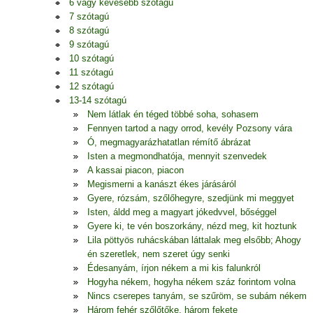
6 vagy kevesebb szótagú
7 szótagú
8 szótagú
9 szótagú
10 szótagú
11 szótagú
12 szótagú
13-14 szótagú
Nem látlak én téged többé soha, sohasem
Fennyen tartod a nagy orrod, kevély Pozsony vára
Ó, megmagyarázhatatlan rémítő ábrázat
Isten a megmondhatója, mennyit szenvedek
A kassai piacon, piacon
Megismerni a kanászt ékes járásáról
Gyere, rózsám, szőlőhegyre, szedjünk mi meggyet
Isten, áldd meg a magyart jókedvvel, bőséggel
Gyere ki, te vén boszorkány, nézd meg, kit hoztunk
Lila pöttyös ruhácskában láttalak meg elsőbb; Ahogy
én szeretlek, nem szeret úgy senki
Édesanyám, írjon nékem a mi kis falunkról
Hogyha nékem, hogyha nékem száz forintom volna
Nincs cserepes tanyám, se szűröm, se subám nékem
Három fehér szőlőtőke, három fekete