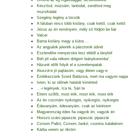
Készítsd, múzsám, lantodat, zendítsd meg
muzsikádat
Szegény legény a tücsök
A faluban nincs több kislány, csak kettő, csak kettő
Jézus az én reményem, mély sír födjön be bár
Valcer
Barna kislány megy a kútra …
Az angyalok jelentik a pásztorok üdvét
Esztendőre menyecske lesz ebből a lányból
Beh jól vala nékem dolgom leánykoromba'
Házunk előtt folyik el a szerelempatak
Aluszol-e jó pajtásom, vagy ébren vagy-e
Emlékezzünk Szent Balázsra, mert ma vagyon napja
Isten, ki az időnek határát kimérted
…-i legények, Ica te, Sári te
Ettem szőlőt, most érik, most érik, most érik
Az én csizmám nyikorgós, nyikorgós, nyikorgós
Édesanyám, édesanyám, csak az kérésem
Magyarország édes fia vagyok én, vagyok én
Hosszú szárú pipaszár, pipaszár, pipaszár
Csínom Palkó, Csínom Jankó, csontos kalabérom
Kárba verem az ökröm