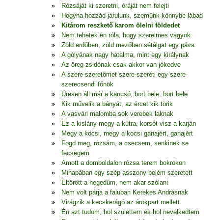
Rózsáját ki szeretni, óráját nem felejti
Hogyha hozzád járulunk, szemünk könnybe lábad
Kitárom reszkető karom ölelni földedet
Nem tehetek én róla, hogy szerelmes vagyok
Zöld erdőben, zöld mezőben sétálgat egy páva
A gólyának nagy hatalma, mint egy királynak
Az öreg zsidónak csak akkor van jókedve
A szere-szeretőmet szere-szereti egy szere-
szerecsendi főnök
Üresen áll már a kancsó, bort bele, bort bele
Kik művelik a bányát, az ércet kik törik
A vasvári malomba sok verebek laknak
Ez a kislány megy a kútra, korsót visz a karján
Megy a kocsi, megy a kocsi ganajért, ganajért
Fogd meg, rózsám, a csecsem, senkinek se
fecsegem
Amott a domboldalon rózsa terem bokrokon
Minapában egy szép asszony belém szeretett
Eltörött a hegedűm, nem akar szólani
Nem volt párja a faluban Kerekes Andrásnak
Virágzik a kecskerágó az árokpart mellett
Én azt tudom, hol születtem és hol nevelkedtem