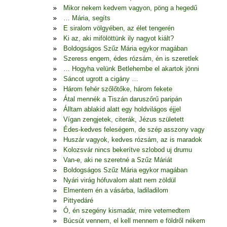
Mikor nekem kedvem vagyon, pöng a hegedű
… Mária, segíts
E siralom völgyében, az élet tengerén
Ki az, aki mifölöttünk ily nagyot kiált?
Boldogságos Szűz Mária egykor magában
Szeress engem, édes rózsám, én is szeretlek
… Hogyha velünk Betlehembe el akartok jönni
Sáncot ugrott a cigány …
Három fehér szőlőtőke, három fekete
Átal mennék a Tiszán daruszőrű paripán
Álltam ablakid alatt egy holdvilágos éjjel
Vígan zengjetek, citerák, Jézus született
Édes-kedves feleségem, de szép asszony vagy
Huszár vagyok, kedves rózsám, az is maradok
Kolozsvár nincs bekerítve szlobod uj drumu
Van-e, aki ne szeretné a Szűz Máriát
Boldogságos Szűz Mária egykor magában
Nyári virág hófuvalom alatt nem zöldül
Elmentem én a vásárba, ladiladilom
Pittyedáré
Ó, én szegény kismadár, mire vetemedtem
Búcsút vennem, el kell mennem e földről nékem