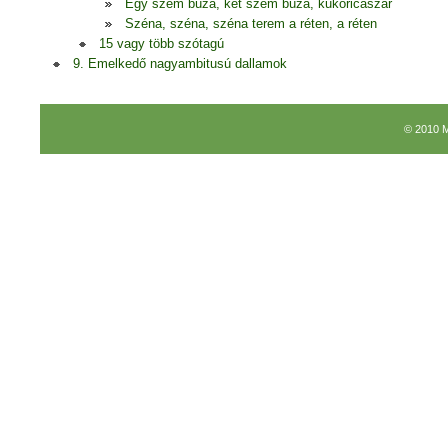
Egy szem búza, két szem búza, kukoricaszár
Széna, széna, széna terem a réten, a réten
15 vagy több szótagú
9. Emelkedő nagyambitusú dallamok
© 2010 M