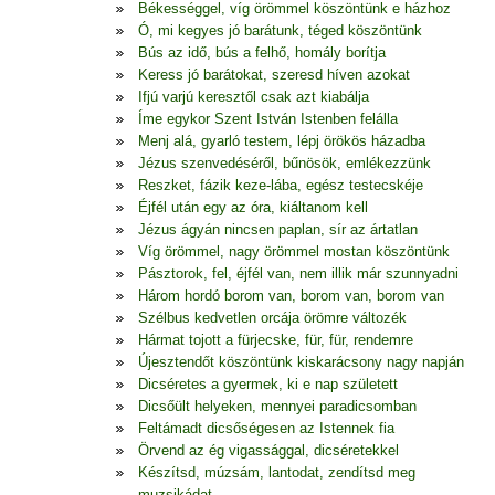
Békességgel, víg örömmel köszöntünk e házhoz
Ó, mi kegyes jó barátunk, téged köszöntünk
Bús az idő, bús a felhő, homály borítja
Keress jó barátokat, szeresd híven azokat
Ifjú varjú keresztől csak azt kiabálja
Íme egykor Szent István Istenben felálla
Menj alá, gyarló testem, lépj örökös házadba
Jézus szenvedéséről, bűnösök, emlékezzünk
Reszket, fázik keze-lába, egész testecskéje
Éjfél után egy az óra, kiáltanom kell
Jézus ágyán nincsen paplan, sír az ártatlan
Víg örömmel, nagy örömmel mostan köszöntünk
Pásztorok, fel, éjfél van, nem illik már szunnyadni
Három hordó borom van, borom van, borom van
Szélbus kedvetlen orcája örömre változék
Hármat tojott a fürjecske, für, für, rendemre
Újesztendőt köszöntünk kiskarácsony nagy napján
Dicséretes a gyermek, ki e nap született
Dicsőült helyeken, mennyei paradicsomban
Feltámadt dicsőségesen az Istennek fia
Örvend az ég vigassággal, dicséretekkel
Készítsd, múzsám, lantodat, zendítsd meg
muzsikádat