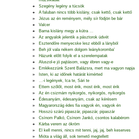
Szegény legény a tücsök
A faluban nincs több kislány, csak kettő, csak kettő
Jézus az én reményem, mély sír födjön be bár
Valcer
Barna kislány megy a kútra …
Az angyalok jelentik a pásztorok üdvét
Esztendőre menyecske lesz ebből a lányból
Beh jól vala nékem dolgom leánykoromba'
Házunk előtt folyik el a szerelempatak
Aluszol-e jó pajtásom, vagy ébren vagy-e
Emlékezzünk Szent Balázsra, mert ma vagyon napja
Isten, ki az időnek határát kimérted
…-i legények, Ica te, Sári te
Ettem szőlőt, most érik, most érik, most érik
Az én csizmám nyikorgós, nyikorgós, nyikorgós
Édesanyám, édesanyám, csak az kérésem
Magyarország édes fia vagyok én, vagyok én
Hosszú szárú pipaszár, pipaszár, pipaszár
Csínom Palkó, Csínom Jankó, csontos kalabérom
Kárba verem az ökröm
El kell menni, nincs mit tenni, jaj, jaj, beh keserves
Mióta a világ áll, sok temető megtellett