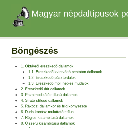
Magyar népdaltípusok p
Böngészés
1. Oktávról ereszkedő dallamok
1.1. Ereszkedő kvintváltó pentaton dallamok
1.2. Ereszkedő pásztordalok
1.3. Ereszkedő moll népies műdalok
2. Ereszkedő dúr dallamok
3. Pszalmodizáló stílusú dallamok
4. Sirató stílusú dallamok
5. Rákóczi dallamkör és fríg környezete
6. Duda-kanász mulattató stílus
7. Régies kisambitusú dallamok
8. Újszerű kisambitusú dallamok