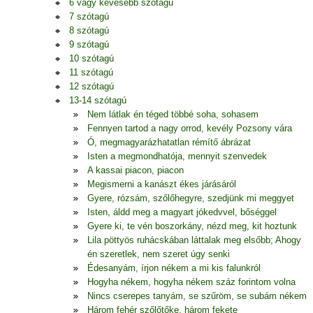
6 vagy kevesebb szótagú
7 szótagú
8 szótagú
9 szótagú
10 szótagú
11 szótagú
12 szótagú
13-14 szótagú
Nem látlak én téged többé soha, sohasem
Fennyen tartod a nagy orrod, kevély Pozsony vára
Ó, megmagyarázhatatlan rémítő ábrázat
Isten a megmondhatója, mennyit szenvedek
A kassai piacon, piacon
Megismerni a kanászt ékes járásáról
Gyere, rózsám, szőlőhegyre, szedjünk mi meggyet
Isten, áldd meg a magyart jókedvvel, bőséggel
Gyere ki, te vén boszorkány, nézd meg, kit hoztunk
Lila pöttyös ruhácskában láttalak meg elsőbb; Ahogy
én szeretlek, nem szeret úgy senki
Édesanyám, írjon nékem a mi kis falunkról
Hogyha nékem, hogyha nékem száz forintom volna
Nincs cserepes tanyám, se szűröm, se subám nékem
Három fehér szőlőtőke, három fekete