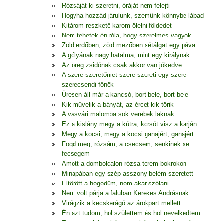
Rózsáját ki szeretni, óráját nem felejti
Hogyha hozzád járulunk, szemünk könnybe lábad
Kitárom reszkető karom ölelni földedet
Nem tehetek én róla, hogy szerelmes vagyok
Zöld erdőben, zöld mezőben sétálgat egy páva
A gólyának nagy hatalma, mint egy királynak
Az öreg zsidónak csak akkor van jókedve
A szere-szeretőmet szere-szereti egy szere-
szerecsendi főnök
Üresen áll már a kancsó, bort bele, bort bele
Kik művelik a bányát, az ércet kik törik
A vasvári malomba sok verebek laknak
Ez a kislány megy a kútra, korsót visz a karján
Megy a kocsi, megy a kocsi ganajért, ganajért
Fogd meg, rózsám, a csecsem, senkinek se
fecsegem
Amott a domboldalon rózsa terem bokrokon
Minapában egy szép asszony belém szeretett
Eltörött a hegedűm, nem akar szólani
Nem volt párja a faluban Kerekes Andrásnak
Virágzik a kecskerágó az árokpart mellett
Én azt tudom, hol születtem és hol nevelkedtem