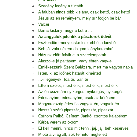
Szegény legény a tücsök
A faluban nincs több kislány, csak kettő, csak kettő
Jézus az én reményem, mély sír födjön be bár
Valcer
Barna kislány megy a kútra …
Az angyalok jelentik a pásztorok üdvét
Esztendőre menyecske lesz ebből a lányból
Beh jól vala nékem dolgom leánykoromba'
Házunk előtt folyik el a szerelempatak
Aluszol-e jó pajtásom, vagy ébren vagy-e
Emlékezzünk Szent Balázsra, mert ma vagyon napja
Isten, ki az időnek határát kimérted
…-i legények, Ica te, Sári te
Ettem szőlőt, most érik, most érik, most érik
Az én csizmám nyikorgós, nyikorgós, nyikorgós
Édesanyám, édesanyám, csak az kérésem
Magyarország édes fia vagyok én, vagyok én
Hosszú szárú pipaszár, pipaszár, pipaszár
Csínom Palkó, Csínom Jankó, csontos kalabérom
Kárba verem az ökröm
El kell menni, nincs mit tenni, jaj, jaj, beh keserves
Mióta a világ áll, sok temető megtellett