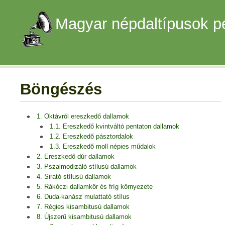
Magyar népdaltípusok p
Böngészés
1. Oktávról ereszkedő dallamok
1.1. Ereszkedő kvintváltó pentaton dallamok
1.2. Ereszkedő pásztordalok
1.3. Ereszkedő moll népies műdalok
2. Ereszkedő dúr dallamok
3. Pszalmodizáló stílusú dallamok
4. Sirató stílusú dallamok
5. Rákóczi dallamkör és fríg környezete
6. Duda-kanász mulattató stílus
7. Régies kisambitusú dallamok
8. Újszerű kisambitusú dallamok