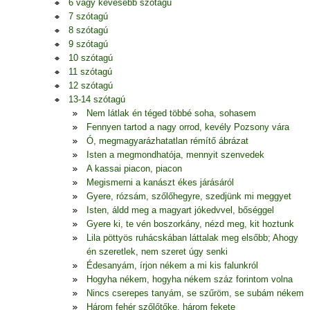
6 vagy kevesebb szótagú
7 szótagú
8 szótagú
9 szótagú
10 szótagú
11 szótagú
12 szótagú
13-14 szótagú
Nem látlak én téged többé soha, sohasem
Fennyen tartod a nagy orrod, kevély Pozsony vára
Ó, megmagyarázhatatlan rémítő ábrázat
Isten a megmondhatója, mennyit szenvedek
A kassai piacon, piacon
Megismerni a kanászt ékes járásáról
Gyere, rózsám, szőlőhegyre, szedjünk mi meggyet
Isten, áldd meg a magyart jókedvvel, bőséggel
Gyere ki, te vén boszorkány, nézd meg, kit hoztunk
Lila pöttyös ruhácskában láttalak meg elsőbb; Ahogy
én szeretlek, nem szeret úgy senki
Édesanyám, írjon nékem a mi kis falunkról
Hogyha nékem, hogyha nékem száz forintom volna
Nincs cserepes tanyám, se szűröm, se subám nékem
Három fehér szőlőtőke, három fekete