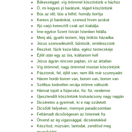
Békességgel, víg örömmel köszöntünk e házhoz
Ó, mi kegyes jó barátunk, téged köszöntünk
Bús az idő, bús a felhő, homály borítja
Keress jó barátokat, szeresd híven azokat
Ifjú varjú keresztől csak azt kiabálja
Íme egykor Szent István Istenben felálla
Menj alá, gyarló testem, lépj örökös házadba
Jézus szenvedéséről, bűnösök, emlékezzünk
Reszket, fázik keze-lába, egész testecskéje
Éjfél után egy az óra, kiáltanom kell
Jézus ágyán nincsen paplan, sír az ártatlan
Víg örömmel, nagy örömmel mostan köszöntünk
Pásztorok, fel, éjfél van, nem illik már szunnyadni
Három hordó borom van, borom van, borom van
Szélbus kedvetlen orcája örömre változék
Hármat tojott a fürjecske, für, für, rendemre
Újesztendőt köszöntünk kiskarácsony nagy napján
Dicséretes a gyermek, ki e nap született
Dicsőült helyeken, mennyei paradicsomban
Feltámadt dicsőségesen az Istennek fia
Örvend az ég vigassággal, dicséretekkel
Készítsd, múzsám, lantodat, zendítsd meg
muzsikádat