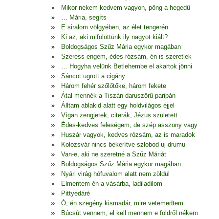
Mikor nekem kedvem vagyon, pöng a hegedű
… Mária, segíts
E siralom völgyében, az élet tengerén
Ki az, aki mifölöttünk ily nagyot kiált?
Boldogságos Szűz Mária egykor magában
Szeress engem, édes rózsám, én is szeretlek
… Hogyha velünk Betlehembe el akartok jönni
Sáncot ugrott a cigány …
Három fehér szőlőtőke, három fekete
Átal mennék a Tiszán daruszőrű paripán
Álltam ablakid alatt egy holdvilágos éjjel
Vígan zengjetek, citerák, Jézus született
Édes-kedves feleségem, de szép asszony vagy
Huszár vagyok, kedves rózsám, az is maradok
Kolozsvár nincs bekerítve szlobod uj drumu
Van-e, aki ne szeretné a Szűz Máriát
Boldogságos Szűz Mária egykor magában
Nyári virág hófuvalom alatt nem zöldül
Elmentem én a vásárba, ladiladilom
Pittyedáré
Ó, én szegény kismadár, mire vetemedtem
Búcsút vennem, el kell mennem e földről nékem