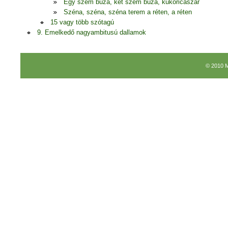
Egy szem búza, két szem búza, kukoricaszár
Széna, széna, széna terem a réten, a réten
15 vagy több szótagú
9. Emelkedő nagyambitusú dallamok
© 2010 M